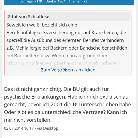
Beiträge:
7179
Danke:
1867
Themen:
73
Zitat von Schlaflose:
Soweit ich weiß, bezieht sich eine
Berufsunfähigkeitsversicherung nur auf Krankheiten, die
speziell die Ausübung des erlernten Berufes verhindern
z.B. Mehlallergie bei Bäckern oder Bandscheibenschäden
bei Baurbeitern usw. Wenn man aufgrund einer
Erkrankung allgemein überhaupt nicht mehr arbeiten
kann, dann muss man die Erwerbminderungrente bei der
Rentenversicherung beantragen.
Das ist nicht ganz richtig. Die BU gilt auch für
psychische Erkrankungen. Hab ich mich extra schlau
gemacht, bevor ich 2001 die BU unterschrieben habe.
Oder gibt es da unterschiedliche Verträge? Kann ich
mir nicht vorstellen.
03.07.2014 16:17
•