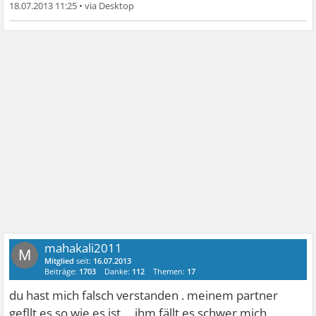
18.07.2013 11:25
•
mahakali2011
M
Mitglied
seit:
16.07.2013
Beiträge:
1703
Danke:
112
Themen:
17
du hast mich falsch verstanden . meinem partner
gefllt es so wie es ist ....ihm fällt es schwer mich