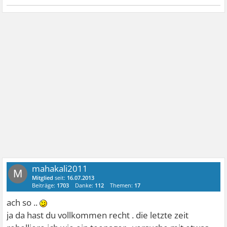
mahakali2011
M
Mitglied
seit:
16.07.2013
Beiträge:
1703
Danke:
112
Themen:
17
ach so ..
ja da hast du vollkommen recht . die letzte zeit