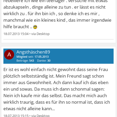
rebelliere ich wie ein teenager . versuche mit etwas
abzukapseln , dinge alleine zu tun . er lässt es nicht
wirklich zu . für ihn bin ich , so denke ich es mir ,
manchmal wie ein kleines kind , das immer irgendwie
hilfe braucht ..
18.07.2013 15:04
•
Angsthäschen89
A
Mitglied
seit:
17.05.2013
Beiträge:
543
Danke:
30
Er ist es wohl einfach nicht gewohnt dass seine Frau
plötzlich selbstständig ist. Mein Freund sagt schon
immer aus Gewohnheit. Ach dann kauf ich das eben
ein und sowas. Da muss ich dann schonmal sagen:
Nein ich kaufe mir das selbst. Das macht mich auch
wirklich traurig, dass es für ihn so normal ist, dass ich
etwas nicht alleine kann...
18.07.2013 15:15
•