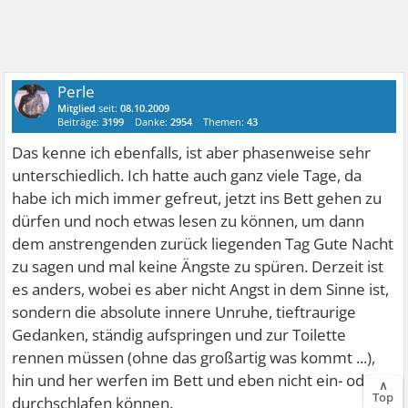
Perle
Mitglied
seit:
08.10.2009
Beiträge:
3199
Danke:
2954
Themen:
43
Das kenne ich ebenfalls, ist aber phasenweise sehr
unterschiedlich. Ich hatte auch ganz viele Tage, da
habe ich mich immer gefreut, jetzt ins Bett gehen zu
dürfen und noch etwas lesen zu können, um dann
dem anstrengenden zurück liegenden Tag Gute Nacht
zu sagen und mal keine Ängste zu spüren. Derzeit ist
es anders, wobei es aber nicht Angst in dem Sinne ist,
sondern die absolute innere Unruhe, tieftraurige
Gedanken, ständig aufspringen und zur Toilette
rennen müssen (ohne das großartig was kommt ...),
hin und her werfen im Bett und eben nicht ein- oder
∧
Top
durchschlafen können.