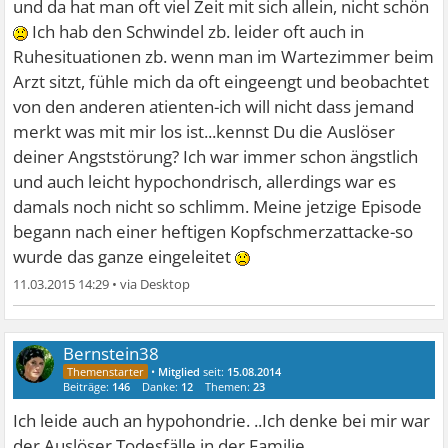
und da hat man oft viel Zeit mit sich allein, nicht schön
Ich hab den Schwindel zb. leider oft auch in
Ruhesituationen zb. wenn man im Wartezimmer beim
Arzt sitzt, fühle mich da oft eingeengt und beobachtet
von den anderen atienten-ich will nicht dass jemand
merkt was mit mir los ist...kennst Du die Auslöser
deiner Angststörung? Ich war immer schon ängstlich
und auch leicht hypochondrisch, allerdings war es
damals noch nicht so schlimm. Meine jetzige Episode
begann nach einer heftigen Kopfschmerzattacke-so
wurde das ganze eingeleitet
11.03.2015 14:29
•
Bernstein38
•
Mitglied
seit:
15.08.2014
Beiträge:
146
Danke:
12
Themen:
23
Ich leide auch an hypohondrie. ..Ich denke bei mir war
der Auslöser Todesfälle in der Familie. ..