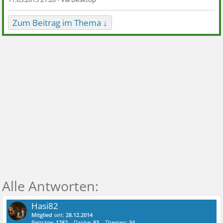
Zum Beitrag im Thema ↓
Hasi82
Mitglied
seit:
28.12.2014
Beiträge:
1282
Danke:
83
Themen:
34