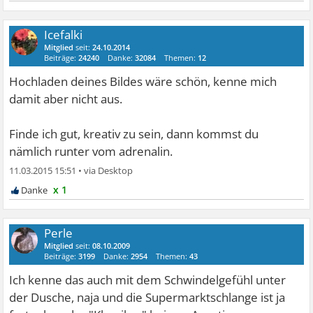
Icefalki
Mitglied
seit:
24.10.2014
Beiträge:
24240
Danke:
32084
Themen:
12
Hochladen deines Bildes wäre schön, kenne mich
damit aber nicht aus.
Finde ich gut, kreativ zu sein, dann kommst du
nämlich runter vom adrenalin.
11.03.2015 15:51
•
x 1
Perle
Mitglied
seit:
08.10.2009
Beiträge:
3199
Danke:
2954
Themen:
43
Ich kenne das auch mit dem Schwindelgefühl unter
der Dusche, naja und die Supermarktschlange ist ja