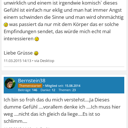
unwirklich und einem ist irgendwie komisch` dieses
Gefühl ist einfach nur eklig und man hat immer Angst
einem schwinden die Sinne und man wird ohnmächtig
was passiert da nur mit dem Körper das er solche
Empfindungen sendet, das würde mich echt mal
interessieren
Liebe Grüsse
11.03.2015 14:13
•
Bernstein38
•
Mitglied
seit:
15.08.2014
Beiträge:
146
Danke:
12
Themen:
23
Ich bin so froh das du mich verstehst....Ja Dieses
dumme Gefühl ....vorallem denke ich ....Ich muss hier
weg ....nicht das ich gleich da liege....Es ist so
schlimm....