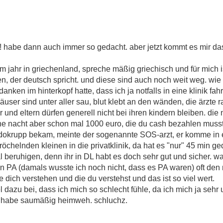
! habe dann auch immer so gedacht. aber jetzt kommt es mir da
m jahr in griechenland, spreche mäßig griechisch und für mich i
den, der deutsch spricht. und diese sind auch noch weit weg. wi
nken im hinterkopf hatte, dass ich ja notfalls in eine klinik fah
user sind unter aller sau, blut klebt an den wänden, die ärzte 
und eltern dürfen generell nicht bei ihren kindern bleiben. die n
ine nacht aber schon mal 1000 euro, die du cash bezahlen musst, 
dokrupp bekam, meinte der sogenannte SOS-arzt, er komme in et
chelnden kleinen in die privatklinik, da hat es "nur" 45 min geda
 beruhigen, denn ihr in DL habt es doch sehr gut und sicher. wa
 PA (damals wusste ich noch nicht, dass es PA waren) oft den 
ie dich verstehen und die du verstehst und das ist so viel wert.
viel dazu bei, dass ich mich so schlecht fühle, da ich mich ja sehr 
ch habe saumäßig heimweh.
schluchz.