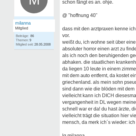
schon fängt es an. ohje.
@ "hoffnung 40"
milanna
Mitglied
dass mit den arztpraxen kenne ich
vor.
Beiträge:
86
Themen:
9
weißt du, ich wohne seit über eine
Mitglied seit:
28.05.2008
absoluter horror einen arzt zu fin
als ich noch den beruhigenden geda
abhaken. die staatlichen krankenhä
da liegen 10 leute in einem zimmer 
mit dem auto entfernt, da kostet e
griechenland. als mein sohn pseu
sind dann wie die blöden mit dem rö
vielleicht kann ich DICH diesesmal
vergangenheit in DL wegen meinen
schnell war er da! du hast ärzte, d
vielleicht trägt die situation hier 
mensch, da merk ich´s wieder: i
lg milanna