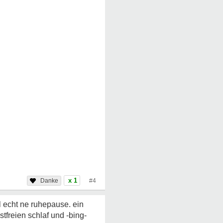
x 1
#4
l echt ne ruhepause. ein
tfreien schlaf und -bing-