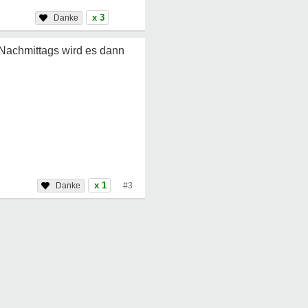
x 3
. Nachmittags wird es dann
x 1
#3