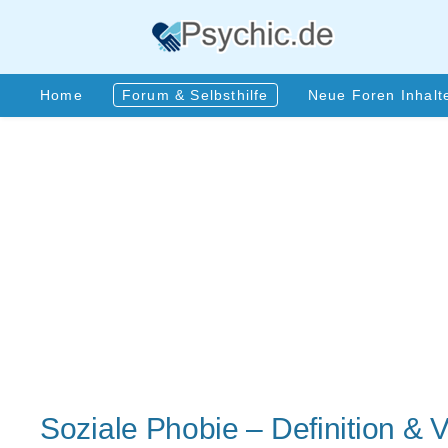
Skip
to
content
Home
Forum & Selbsthilfe
Neue Foren Inhalt
Soziale Phobie – Definition & V