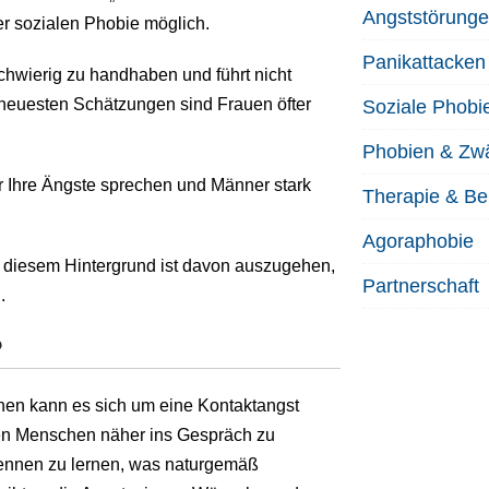
Angststörung
der sozialen Phobie möglich.
Panikattacken
schwierig zu handhaben und führt nicht
h neuesten Schätzungen sind Frauen öfter
Soziale Phobi
Phobien & Zw
er Ihre Ängste sprechen und Männer stark
Therapie & B
Agoraphobie
or diesem Hintergrund ist davon auszugehen,
Partnerschaft
.
?
nen kann es sich um eine Kontaktangst
ren Menschen näher ins Gespräch zu
ennen zu lernen, was naturgemäß