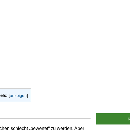
els:
[
anzeigen
]
chen schlecht „bewertet“ zu werden. Aber