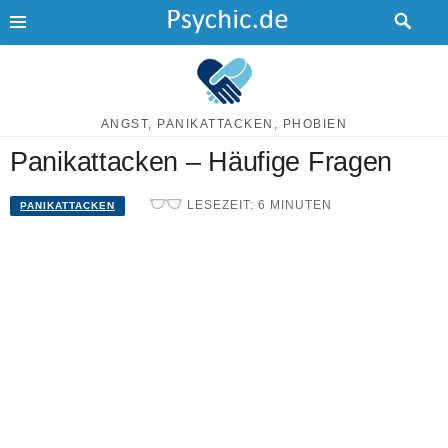
Skip
to
content
Panikattacken – Häufige Fragen
LESEZEIT:
6
MINUTEN
PANIKATTACKEN