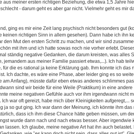
 aus meiner ersten richtigen Beziehung, die etwa 1,5 Jahre hiel
m schlecht - darum geht es aber gar nicht. Vielmehr geht es mir
 ging es mir eine Zeit lang psychisch nicht besonders gut (k
e keinen richtigen Sinn in allem gesehen). Dann habe ich ihn k
gar den Mut den ersten Schritt zu machen, und wir sind zusamm
schön mit ihm und ich hatte sowas noch nie vorher erlebt. Dieses
nmal ständig negative Gedanken, die darum kreisten, was alles
re, jemandem aus meiner Familie passiert etwas,...). Ich hab tei
, für die es rational ja keine Erklärung gab. Ihm konnte ich das n
st. Ich dachte, es wäre eine Phase, aber leider ging es so weite
sie am Anfang), müsste dafür eben etwas anderes schlimmes pass
gendwann sind wir beide für eine Weile (Praktikum) in eine ande
nnte meine negativen Gefühle auch vor ihm irgendwann nicht m
t. Ich war oft gereizt, habe mich über Kleinigkeiten aufgeregt,... 
 ja so gut ging. Ich war dann der Meinung, ich könnte ihm das n
natürlich, dass ich ihm diese Chance hätte geben müssen, um d
ngst wurde dann nach und nach etwas besser. Aber irgendwie ko
ran lassen. Ich glaube, meine negative Art hat ihn auch belastet.
 Gedanken, wie "es kann doch nicht sein, dass alles gut ist". Gl