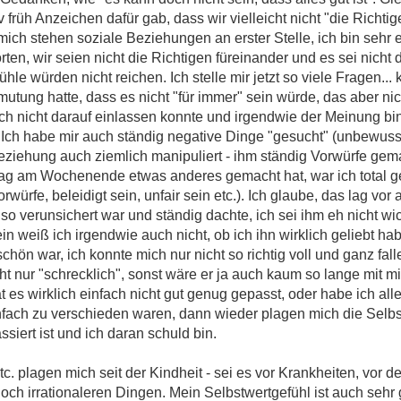
 früh Anzeichen dafür gab, dass wir vielleicht nicht "die Richtig
 mich stehen soziale Beziehungen an erster Stelle, ich bin sehr e
n, wir seien nicht die Richtigen füreinander und es sei nicht 
hle würden nicht reichen. Ich stelle mir jetzt so viele Fragen..
rmutung hatte, dass es nicht "für immer" sein würde, das aber n
ch nicht darauf einlassen konnte und irgendwie der Meinung bin,
? Ich habe mir auch ständig negative Dinge "gesucht" (unbewu
Beziehung auch ziemlich manipuliert - ihm ständig Vorwürfe gem
 Tag am Wochenende etwas anderes gemacht hat, war ich total g
würfe, beleidigt sein, unfair sein etc.). Ich glaube, das lag vor
 so verunsichert war und ständig dachte, ich sei ihm eh nicht wi
n weiß ich irgendwie auch nicht, ob ich ihn wirklich geliebt h
hön war, ich konnte mich nur nicht so richtig voll und ganz fa
icht nur "schrecklich", sonst wäre er ja auch kaum so lange mi
hat es wirklich einfach nicht gut genug gepasst, oder habe ich al
nfach zu verschieden waren, dann wieder plagen mich die Selbs
siert ist und ich daran schuld bin.
. plagen mich seit der Kindheit - sei es vor Krankheiten, vor de
ch irrationaleren Dingen. Mein Selbstwertgefühl ist auch sehr g