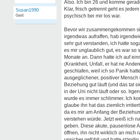
Also. Ich bin 26 und komme gerade
Klar, frisch getrennt geht es jede
Susan1990
Gast
psychisch bei mir los war.
Bevor wir zusammengekommen sind,
irgendwas aufraffen, hab irgendwi
sehr gut verstanden, ich hatte so
es mir unglaublich gut, es war so 
Monate an. Dann hatte ich auf ei
(Krankheit, Unfall, er hat ne Ande
geschlafen, weil ich so Panik hatte
ausgeglichener, positiver Mensch i
Beziehung gut läuft (und das tat 
in der Uni nicht läuft oder so. Ir
wurde es immer schlimmer. Ich ko
glaube ihn hat das ziemlich irritier
da es mir am Anfang der Beziehung
verstehen würde. Jetzt weiß ich 
geben. Diese akute, pausenlose A
öffnen, ihn nicht wirklich an mich 
unsicher gefühlt und hatte ständig