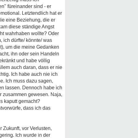
en" füreinander sind - er
motional. Letztendlich hat er
die eine Beziehung, die er
. kam diese ständige Angst
icht wahrhaben wollte? Oder
 ich dürfte/ könnte/ was
sst), um die meine Gedanken
acht, ihn oder sein Handeln
ekränkt und habe völlig
 allem auch daran, dass er nie
chtig. Ich habe auch nie ich
abe. Ich muss dazu sagen,
llen lassen. Dennoch habe ich
t mir zusammen gewesen. Naja,
les kaputt gemacht?
tvorwürfe, dass ich das
r Zukunft, vor Verlusten,
ering. Ich wurde in der