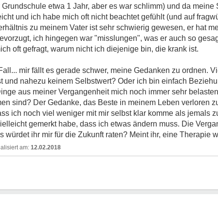
Grundschule etwa 1 Jahr, aber es war schlimm) und da meine 
eicht und ich habe mich oft nicht beachtet gefühlt (und auf frag
hältnis zu meinem Vater ist sehr schwierig gewesen, er hat m
 bevorzugt, ich hingegen war "misslungen", was er auch so gesag
 oft gefragt, warum nicht ich diejenige bin, die krank ist.
 Fall... mir fällt es gerade schwer, meine Gedanken zu ordnen. Vi
st und nahezu keinem Selbstwert? Oder ich bin einfach Bezieh
Dinge aus meiner Vergangenheit mich noch immer sehr belasten 
n sind? Der Gedanke, das Beste in meinem Leben verloren z
dass ich noch viel weniger mit mir selbst klar komme als jemals 
ch vielleicht gemerkt habe, dass ich etwas ändern muss. Die Verga
würdet ihr mir für die Zukunft raten? Meint ihr, eine Therapie 
12.02.2018