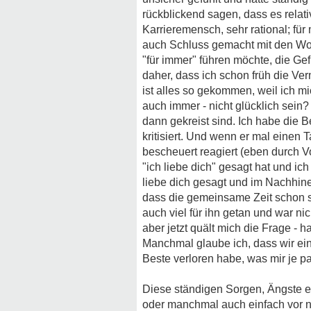
rückblickend sagen, dass es relativ
Karrieremensch, sehr rational; für
auch Schluss gemacht mit den Worte
"für immer" führen möchte, die Gefü
daher, dass ich schon früh die Ve
ist alles so gekommen, weil ich mi
auch immer - nicht glücklich sein
dann gekreist sind. Ich habe die 
kritisiert. Und wenn er mal einen
bescheuert reagiert (eben durch Vor
"ich liebe dich" gesagt hat und ich
liebe dich gesagt und im Nachhinei
dass die gemeinsame Zeit schon sc
auch viel für ihn getan und war n
aber jetzt quält mich die Frage - 
Manchmal glaube ich, dass wir ei
Beste verloren habe, was mir je pas
Diese ständigen Sorgen, Ängste etc
oder manchmal auch einfach vor no