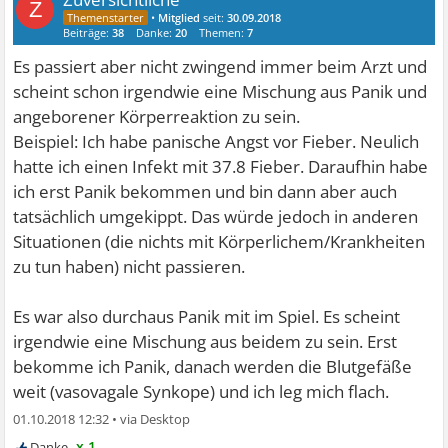
Z
•
Mitglied
seit:
30.09.2018
Beiträge:
38
Danke:
20
Themen:
7
Es passiert aber nicht zwingend immer beim Arzt und
scheint schon irgendwie eine Mischung aus Panik und
angeborener Körperreaktion zu sein.
Beispiel: Ich habe panische Angst vor Fieber. Neulich
hatte ich einen Infekt mit 37.8 Fieber. Daraufhin habe
ich erst Panik bekommen und bin dann aber auch
tatsächlich umgekippt. Das würde jedoch in anderen
Situationen (die nichts mit Körperlichem/Krankheiten
zu tun haben) nicht passieren.
Es war also durchaus Panik mit im Spiel. Es scheint
irgendwie eine Mischung aus beidem zu sein. Erst
bekomme ich Panik, danach werden die Blutgefäße
weit (vasovagale Synkope) und ich leg mich flach.
01.10.2018 12:32
•
x 1