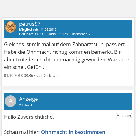
petrus57
Mitglied
seit:
11.08.2015
Beiträge:
38633
Danke:
35128
Themen:
165
Gleiches ist mir mal auf dem Zahnarztstuhl passiert.
Habe die Ohnmacht richtig kommen bemerkt. Bin
aber trotzdem nicht ohnmächtig geworden. War aber
ein schei. Gefühl.
01.10.2018 08:36
•
A
Ohnmacht in bestimmten