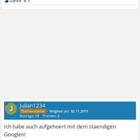
x 1
Julian1234
J
•
Mitglied
seit:
02.11.2013
Beiträge:
13
Themen:
2
Ich habe auch aufgehoert mit dem staendigen
Googlen!