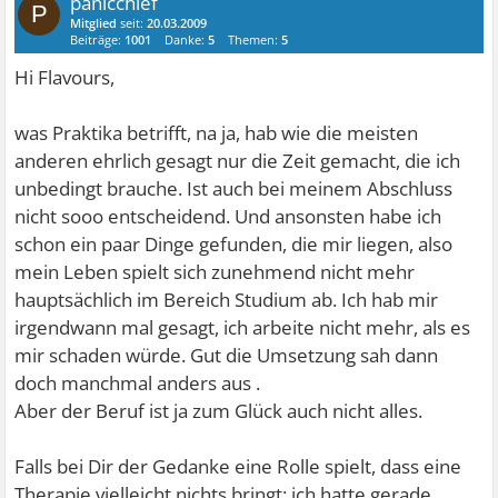
panicchief
P
Mitglied
seit:
20.03.2009
Beiträge:
1001
Danke:
5
Themen:
5
Hi Flavours,
was Praktika betrifft, na ja, hab wie die meisten
anderen ehrlich gesagt nur die Zeit gemacht, die ich
unbedingt brauche. Ist auch bei meinem Abschluss
nicht sooo entscheidend. Und ansonsten habe ich
schon ein paar Dinge gefunden, die mir liegen, also
mein Leben spielt sich zunehmend nicht mehr
hauptsächlich im Bereich Studium ab. Ich hab mir
irgendwann mal gesagt, ich arbeite nicht mehr, als es
mir schaden würde. Gut die Umsetzung sah dann
doch manchmal anders aus
.
Aber der Beruf ist ja zum Glück auch nicht alles.
Falls bei Dir der Gedanke eine Rolle spielt, dass eine
Therapie vielleicht nichts bringt: ich hatte gerade