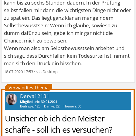
kann bis zu sechs Stunden dauern. In der Prüfung
selbst fallen mir dann die wichtigsten Dinge nicht oder
zu spät ein. Das liegt ganz klar an mangelndem
Selbstbewusstsein: Wenn ich glaube, sowieso zu
dumm dafür zu sein, gebe ich mir gar nicht die
Chance, mich zu beweisen.
Wenn man also am Selbstbewusstsein arbeitet und
sich sagt, dass Durchfallen kein Todesurteil ist, nimmt
man sich den Druck ein bisschen.
18.07.2020 17:53
•
Verwandtes Thema
Derya12131
Mitglied
seit:
30.01.2021
Beiträge:
123
Danke:
22
Themen:
36
Unsicher ob ich den Meister
schaffe - soll ich es versuchen?