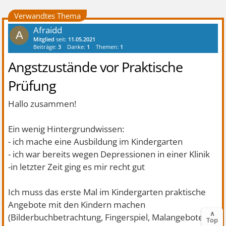
Verwandtes Thema
Afraidd
A
Mitglied
seit:
11.05.2021
Beiträge:
3
Danke:
1
Themen:
1
Angstzustände vor Praktische
Prüfung
Hallo zusammen!
Ein wenig Hintergrundwissen:
- ich mache eine Ausbildung im Kindergarten
- ich war bereits wegen Depressionen in einer Klinik
-in letzter Zeit ging es mir recht gut
Ich muss das erste Mal im Kindergarten praktische
Angebote mit den Kindern machen
∧
(Bilderbuchbetrachtung, Fingerspiel, Malangebote
Top