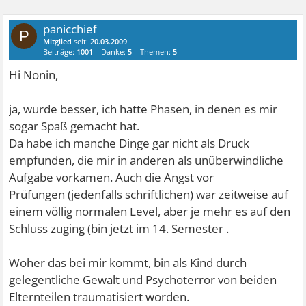
panicchief
P
Mitglied
seit:
20.03.2009
Beiträge:
1001
Danke:
5
Themen:
5
Hi Nonin,
ja, wurde besser, ich hatte Phasen, in denen es mir
sogar Spaß gemacht hat.
Da habe ich manche Dinge gar nicht als Druck
empfunden, die mir in anderen als unüberwindliche
Aufgabe vorkamen. Auch die Angst vor
Prüfungen (jedenfalls schriftlichen) war zeitweise auf
einem völlig normalen Level, aber je mehr es auf den
Schluss zuging (bin jetzt im 14. Semester
.
Woher das bei mir kommt, bin als Kind durch
gelegentliche Gewalt und Psychoterror von beiden
Elternteilen traumatisiert worden.