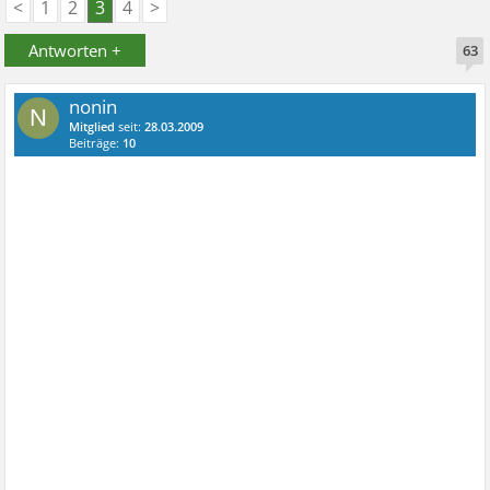
<
1
2
3
4
>
Antworten +
63
nonin
N
Mitglied
seit:
28.03.2009
Beiträge:
10