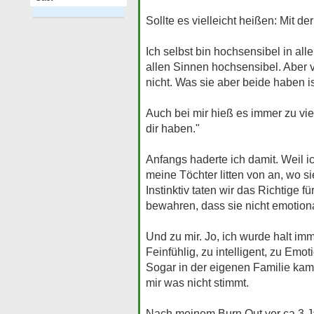
Sollte es vielleicht heißen: Mit de
Ich selbst bin hochsensibel in all
allen Sinnen hochsensibel. Aber v
nicht. Was sie aber beide haben i
Auch bei mir hieß es immer zu vi
dir haben."
Anfangs haderte ich damit. Weil ic
meine Töchter litten von an, wo s
Instinktiv taten wir das Richtige
bewahren, dass sie nicht emotiona
Und zu mir. Jo, ich wurde halt im
Feinfühlig, zu intelligent, zu Emot
Sogar in der eigenen Familie kame
mir was nicht stimmt.
Nach meinem Burn Out vor ca 3 Jah