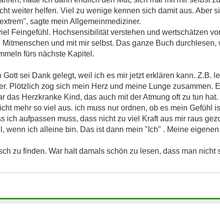
cht weiter helfen. Viel zu wenige kennen sich damit aus. Aber si
 extrem", sagte mein Allgemeinmediziner.
viel Feingefühl. Hochsensibilität verstehen und wertschätzen von
n Mitmenschen und mit mir selbst. Das ganze Buch durchlesen, w
ammeln fürs nächste Kapitel.
 Gott sei Dank gelegt, weil ich es mir jetzt erklären kann. Z.B. 
 wer. Plötzlich zog sich mein Herz und meine Lunge zusammen
ar das Herzkranke Kind, das auch mit der Atmung oft zu tun hat
cht mehr so viel aus. ich muss nur ordnen, ob es mein Gefühl is
s ich aufpassen muss, dass nicht zu viel Kraft aus mir raus gezo
l, wenn ich alleine bin. Das ist dann mein "Ich" . Meine eigenen
ch zu finden. War halt damals schön zu lesen, dass man nicht so 