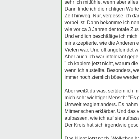
sehr ich mitfühle, wenn aber alles
Dann finde ich die richtigen Worte
Zeit hinweg. Nur, vergesse ich d
vorbei ist. Dann bekomme ich nen 
wie vor ca 3 Jahren der totale Z
Und endlich beschäftige ich mich 
mir akzeptierte, wie die Anderen 
Vielen war. Und oft angefeindet wu
Aber auch ich war intolerant geg
"Ich kapiere jetzt nicht, warum die
wenn ich austeilte. Besonders, w
immer noch ziemlich böse werde
Aber weißt du was, seitdem ich mi
mich sehr wichtiger Mensch: "Es 
Umwelt reagiert anders. Es nahm vi
Mitmenschen erklärbar. Und das v
aufpassen, wie ich auf sie aufpas
Der Kreis hat sich irgendwie gesc
Das klingt jetzt nach, Wölkchen h