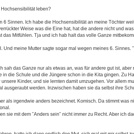
r Hochsensibilität leben?
en 6 Sinnen. Ich habe die Hochsensibilität an meine Töchter weite
errückter Weise was die Eine hat, hat die andere nicht und was 
st das Mitfühlen. Tja und ich hab halt das volle Ganze mitbeko
el. Und meine Mutter sagte sogar mal wegen meines 6. Sinnes.
h sah das Ganze nur als etwas an, was für andere gut ist, aber n
ie in die Schule und die Jüngere schon in die Kita gingen. Zu H
 für unsere Kinder, und sie lernten damit umzugehen. Vor allem m
l ausgeraubt werden. Inzwischen haben sie da selbst ihre Schu
mer als irgendwie anders bezeichnet. Komisch. Da stimmt was nic
ional.
n sie mit dem "Anders sein" nicht immer zu Recht. Aber ich da
ren, hatte ich dann endlich den Mut, sich mal mit mir selbst zu