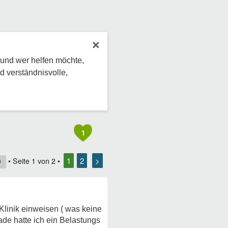
×
 und wer helfen möchte,
d verständnisvolle,
1
1
2
>
• Seite
1
von
2
•
9
Klinik einweisen ( was keine
rade hatte ich ein Belastungs