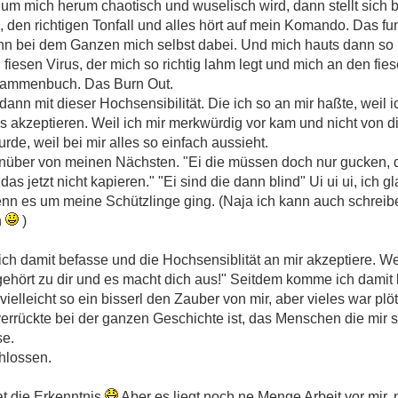
 um mich herum chaotisch und wuselisch wird, dann stellt sich be
, den richtigen Tonfall und alles hört auf mein Komando. Das fu
ann bei dem Ganzen mich selbst dabei. Und mich hauts dann so r
fiesen Virus, der mich so richtig lahm legt und mich an den fies
usammenbuch. Das Burn Out.
dann mit dieser Hochsensibilität. Die ich so an mir haßte, weil 
es akzeptieren. Weil ich mir merkwürdig vor kam und nicht von di
rde, weil bei mir alles so einfach aussieht.
enüber von meinen Nächsten. "Ei die müssen doch nur gucken, 
 das jetzt nicht kapieren." "Ei sind die dann blind" Ui ui ui, ich 
enn es um meine Schützlinge ging. (Naja ich kann auch schreib
n
)
ch damit befasse und die Hochsensiblität an mir akzeptiere. Wei
gehört zu dir und es macht dich aus!" Seitdem komme ich damit
elleicht so ein bisserl den Zauber von mir, aber vieles war plöt
errückte bei der ganzen Geschichte ist, das Menschen die mir s
se.
hlossen.
at die Erkenntnis
Aber es liegt noch ne Menge Arbeit vor mir, 