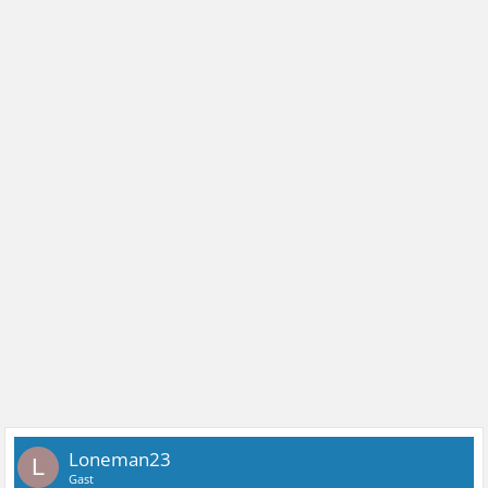
Loneman23
L
Gast