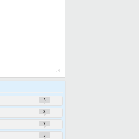
#4
3
3
7
3