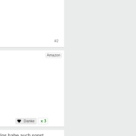
#2
x 3
lglos,habe auch sonst