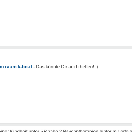
im raum k-bn-d
einer Kindheit unter SP,habe 2 Psychptherapien hinter mir-erfo