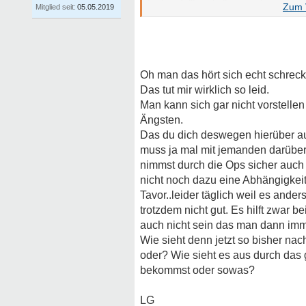
festgestellt und alles wurde nochm
Mitglied seit:
05.05.2019
Koma, weil ich nicht selbständig g
erholte mich, habe eine Reha gemac
mir gut, habe aber Angst vor einem
erst wirklich bewußt, welchen Weg
Oh man das hört sich echt schreck
am Leben teilnehmen, aber die Ang
Das tut mir wirklich so leid.
nehmen, ist mir zu gefährlich.
Man kann sich gar nicht vorstell
Ängsten.
Das du dich deswegen hierüber aus
muss ja mal mit jemanden darüber
nimmst durch die Ops sicher auch
nicht noch dazu eine Abhängigkeit
Tavor..leider täglich weil es ander
trotzdem nicht gut. Es hilft zwar b
auch nicht sein das man dann imm
Wie sieht denn jetzt so bisher nac
oder? Wie sieht es aus durch das
bekommst oder sowas?
LG