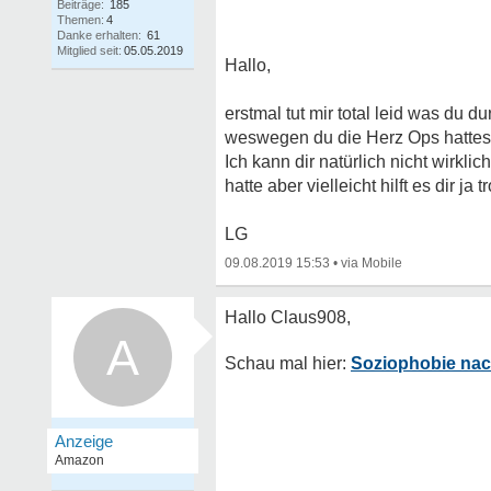
Beiträge:
185
Themen:
4
Danke erhalten:
61
Mitglied seit:
05.05.2019
Hallo,
erstmal tut mir total leid was du 
weswegen du die Herz Ops hattes
Ich kann dir natürlich nicht wirkl
hatte aber vielleicht hilft es dir j
LG
09.08.2019 15:53
•
A
Soziophobie nac