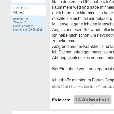
Nach den ersten OP's habe ich An
kaum mehr weg und habe mir mein Le
Claus908
Mitglied
noch habe, nachkomme. Ich habe ein
möchte sie nicht mit mir belasten.
Beiträge:
25
Themen:
8
Mittlerweile gehe ich den Mensch
Danke erhalten:
7
Angst vor diesen Schwindelattack
Mitglied seit:
09.08.2019
Ich habe mich schon um Psychother
zu bekommen.
Aufgrund meiner Krankheit sind fa
ich Sachen erledigen muss, steht 
Abhängigkeitsrisikos nehmen möc
Bei Einnahme von Lorazepam ist e
Ich erhoffe mir hier im Forum Ges
09.08.2019 13:14
•
•
14 Antworten ↓