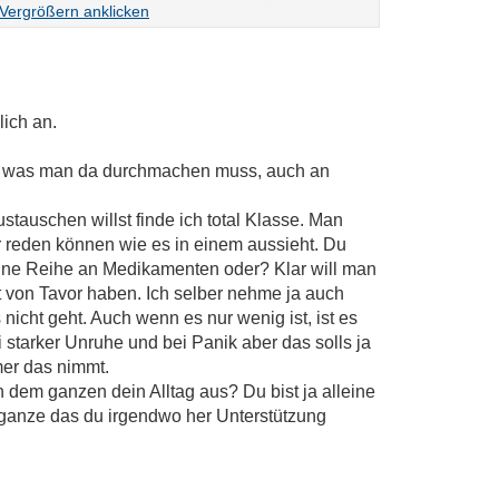
al neu gemacht. Ich lag nach dieser OP 5 Tage im
eatmet habe. Dann kam ich aber wieder zu mir,
ht und bin jetzt wieder zu Hause. Soweit geht es
 Rückfall. Beim Schreiben dieses Textes wird mir
 ich gehen mußte. Ich möchte auch gerne wieder
lich an.
st ist momentan stärker. Und jeden Tag Benzos
en was man da durchmachen muss, auch an
tauschen willst finde ich total Klasse. Man
 reden können wie es in einem aussieht. Du
 ne Reihe an Medikamenten oder? Klar will man
 von Tavor haben. Ich selber nehme ja auch
s nicht geht. Auch wenn es nur wenig ist, ist es
ei starker Unruhe und bei Panik aber das solls ja
er das nimmt.
h dem ganzen dein Alltag aus? Du bist ja alleine
 ganze das du irgendwo her Unterstützung