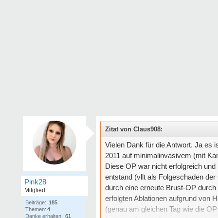
Zitat von Claus908:
Vielen Dank für die Antwort. Ja es i
2011 auf minimalinvasivem (mit K
Diese OP war nicht erfolgreich und
entstand (vllt als Folgeschaden de
Pink28
durch eine erneute Brust-OP durch 
Mitglied
erfolgten Ablationen aufgrund von 
Beiträge:
185
(genau am gleichen Tag wie die OP 
Themen:
4
Danke erhalten:
61