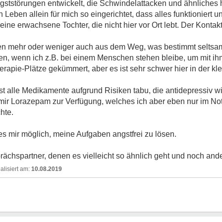
gststörungen entwickelt, die Schwindelattacken und ähnliches 
ben allein für mich so eingerichtet, dass alles funktioniert und
e erwachsene Tochter, die nicht hier vor Ort lebt. Der Kontakt
en mehr oder weniger auch aus dem Weg, was bestimmt seltsam
en, wenn ich z.B. bei einem Menschen stehen bleibe, um mit ih
apie-Plätze gekümmert, aber es ist sehr schwer hier in der kle
st alle Medikamente aufgrund Risiken tabu, die antidepressiv wi
mir Lorazepam zur Verfügung, welches ich aber eben nur im Not
hte.
s mir möglich, meine Aufgaben angstfrei zu lösen.
prächspartner, denen es vielleicht so ähnlich geht und noch and
10.08.2019