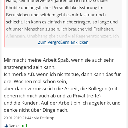
Hallo, seit mittlerweile 4 Jahren bin ich trotz sozialer
Phobie und ängstlicher Persönlichkeitsstörung im
Berufsleben und seitdem geht es mir fast nur noch
schlecht. Ich kann es einfach nicht ertragen, so lange und
oft unter Menschen zu sein, ich brauche viel Freiheiten,
Alleinsein, Unabhängigkeit und viel Regenerationszeit. Ich
bin durch die Arbeit permanent angespannt und innerlich
unruhig, spüre selbst nach 2 oder 3 Jahren mit anderen
Menschen (Kollegen) keine Vertrautheit, sondern nur
Mir macht meine Arbeit Spaß, wenn sie auch sehr
Angst. Mein Leben macht mir einfach überhaupt keine
anstrengend sein kann.
Freude mehr. Ich lebe nur noch für Pflichterfüllung. Auch
Ich merke z.B. wenn ich nichts tue, dann kann das für
am Wochenende geht es mir nicht wirklich ...
drei Wochen mal schön sein,
aber dann vermisse ich die Arbeit, die Kollegen (mit
denen ich mich auch ab und zu Privat treffe)
und die Kunden. Auf der Arbeit bin ich abgelenkt und
denke nicht über Dinge nach.
20.01.2019 21:44
•
x 1