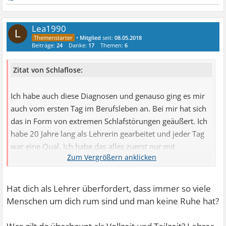
Lea1990
L
•
Mitglied
seit:
08.05.2018
Beiträge:
24
Danke:
17
Themen:
6
Zitat von Schlaflose:
Ich habe auch diese Diagnosen und genauso ging es mir
auch vom ersten Tag im Berufsleben an. Bei mir hat sich
das in Form von extremen Schlafstörungen geäußert. Ich
habe 20 Jahre lang als Lehrerin gearbeitet und jeder Tag
war eine Qual. Ich habe das alles zuerst nur mit
Schlaftabletten und später mit schlafanstoßenden
Antidepressiva überhaupt so lange ausgehalten. Und ich
hatte immer ein reduzierte Stelle, Vollzeit hätte ich nie
Hat dich als Lehrer überfordert, dass immer so viele
durchhalten können. Aber die letzten Jahre hatte ich
Menschen um dich rum sind und man keine Ruhe hat?
trotzdem immer wieder Zusammenbrüche und längere
Krankschreibungen, zuletzt 2011 fast das ganze Jahr. In