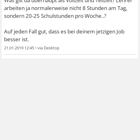
Was gilt da überhaupt als Vollzeit und Teilzeit? Lehrer
der Zeit habe ich beschlossen, den Beruf aufzugeben und
arbeiten ja normalerweise nicht 8 Stunden am Tag,
einen Job in der Verwaltungen anzunehmen. Seitdem ist
sondern 20-25 Schulstunden pro Woche..?
das alles sehr viel besser geworden, aber gern arbeite ich
immer noch nicht. Ich muss aber, weil ich schon immer
Auf jeden Fall gut, dass es bei deinem jetzigen Job
alleinstehend und finanziell völig auf mich gestellt war.
besser ist.
Zum Glück habe ich nur noch 6 Jahre bis zur Rente. Das
21.01.2019 12:45
•
halte ich noch irgendwie durch.