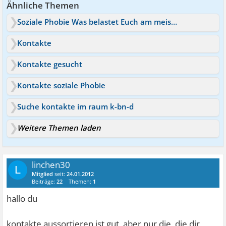
Ähnliche Themen
Soziale Phobie Was belastet Euch am meisten?
Kontakte
Kontakte gesucht
Kontakte soziale Phobie
Suche kontakte im raum k-bn-d
Weitere Themen laden
linchen30
L
Mitglied
seit:
24.01.2012
Beiträge:
22
Themen:
1
hallo du
kontakte aussortieren ist gut, aber nur die, die dir