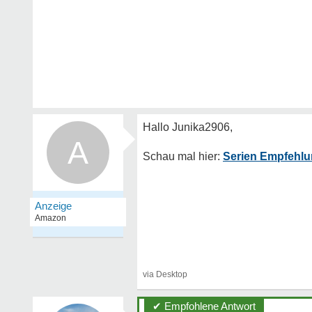
A
Serien Empfehlu
✔ Empfohlene Antwort