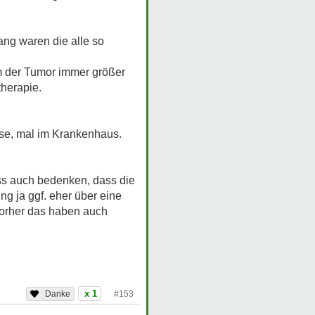
ang waren die alle so
m der Tumor immer größer
herapie.
use, mal im Krankenhaus.
uss auch bedenken, dass die
g ja ggf. eher über eine
orher das haben auch
x 1
#153