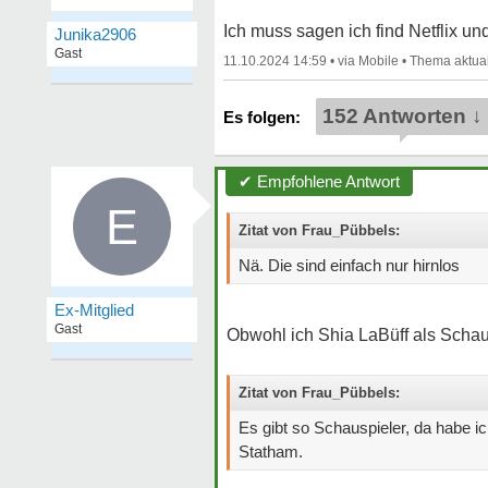
Ich muss sagen ich find Netflix u
Junika2906
Gast
11.10.2024 14:59
•
•
152 Antworten ↓
✔ Empfohlene Antwort
E
Zitat von Frau_Pübbels:
Nä. Die sind einfach nur hirnlos
Ex-Mitglied
Gast
Obwohl ich Shia LaBüff als Schaus
Zitat von Frau_Pübbels:
Es gibt so Schauspieler, da habe 
Statham.