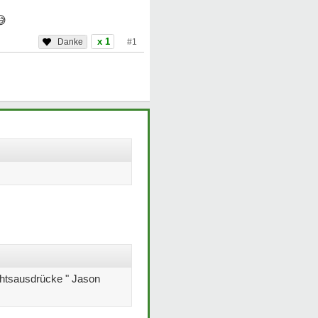
😅
x 1
#1
chtsausdrücke " Jason