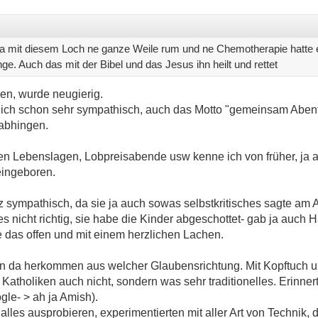
f ja mit diesem Loch ne ganze Weile rum und ne Chemotherapie hatte
e. Auch das mit der Bibel und das Jesus ihn heilt und rettet
en, wurde neugierig.
 ich schon sehr sympathisch, auch das Motto "gemeinsam Abent
 abhingen.
allen Lebenslagen, Lobpreisabende usw kenne ich von früher, ja 
reingeboren.
z sympathisch, da sie ja auch sowas selbstkritisches sagte am A
es nicht richtig, sie habe die Kinder abgeschottet- gab ja auch H
e das offen und mit einem herzlichen Lachen.
ern da herkommen aus welcher Glaubensrichtung. Mit Kopftuch 
ne Katholiken auch nicht, sondern was sehr traditionelles. Erinne
le- > ah ja Amish).
a alles ausprobieren, experimentierten mit aller Art von Technik