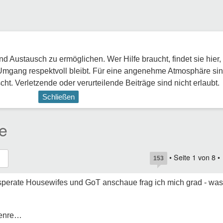
 Austausch zu ermöglichen. Wer Hilfe braucht, findet sie hier,
Umgang respektvoll bleibt. Für eine angenehme Atmosphäre sin
ht. Verletzende oder verurteilende Beiträge sind nicht erlaubt.
Schließen
e
• Seite
1
von
8
•
153
perate Housewifes und GoT anschaue frag ich mich grad - was i
Genre…