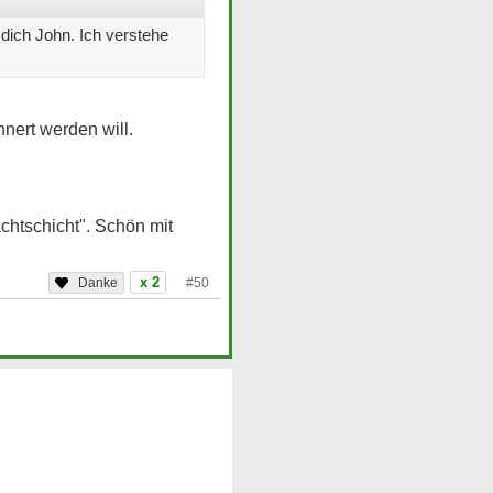
dich John. Ich verstehe
nert werden will.
chtschicht". Schön mit
x 2
#50