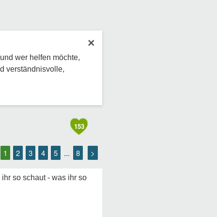
×
 und wer helfen möchte,
d verständnisvolle,
153
1
2
3
4
5
8
>
...
hr so schaut - was ihr so