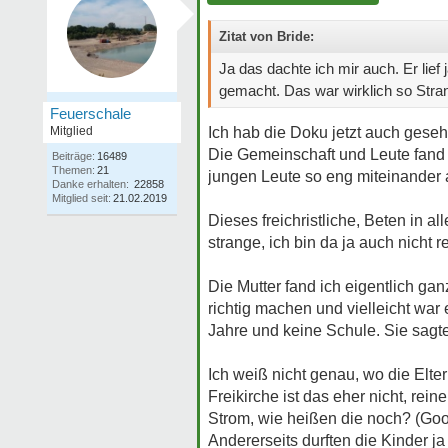
Zitat von Bride:
Ja das dachte ich mir auch. Er lie
gemacht. Das war wirklich so Strang
Feuerschale
Mitglied
Ich hab die Doku jetzt auch geseh
Die Gemeinschaft und Leute fand
Beiträge:
16489
Themen:
21
jungen Leute so eng miteinander
Danke erhalten:
22858
Mitglied seit:
21.02.2019
Dieses freichristliche, Beten in 
strange, ich bin da ja auch nicht 
Die Mutter fand ich eigentlich gan
richtig machen und vielleicht war 
Jahre und keine Schule. Sie sagt
Ich weiß nicht genau, wo die Elt
Freikirche ist das eher nicht, rei
Strom, wie heißen die noch? (Goog
Andererseits durften die Kinder j