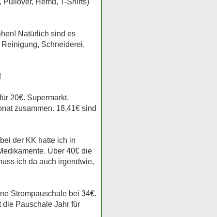
 Pullover, Hemd, T-Shirts)
hen! Natürlich sind es
, Reinigung, Schneiderei,
!
für 20€. Supermarkt,
onat zusammen. 18,41€ sind
ei der KK hatte ich in
 Medikamente. Über 40€ die
uss ich da auch irgendwie,
ine Strompauschale bei 34€.
t die Pauschale Jahr für