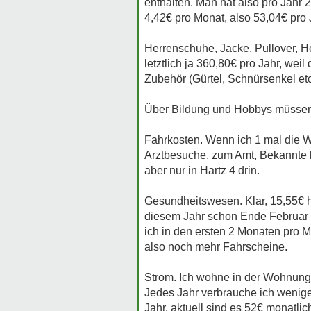
enthalten. Man hat also pro Jahr 
4,42€ pro Monat, also 53,04€ pro 
Herrenschuhe, Jacke, Pullover, H
letztlich ja 360,80€ pro Jahr, we
Zubehör (Gürtel, Schnürsenkel etc
Über Bildung und Hobbys müssen w
Fahrkosten. Wenn ich 1 mal die W
Arztbesuche, zum Amt, Bekannte 
aber nur in Hartz 4 drin.
Gesundheitswesen. Klar, 15,55€ hö
diesem Jahr schon Ende Februar 
ich in den ersten 2 Monaten pro 
also noch mehr Fahrscheine.
Strom. Ich wohne in der Wohnung 
Jedes Jahr verbrauche ich weniger,
Jahr, aktuell sind es 52€ monatlic