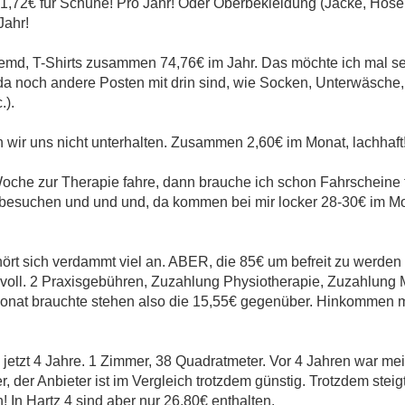
21,72€ für Schuhe! Pro Jahr! Oder Oberbekleidung (Jacke, Hose,
Jahr!
emd, T-Shirts zusammen 74,76€ im Jahr. Das möchte ich mal se
il da noch andere Posten mit drin sind, wie Socken, Unterwäsche
.).
ir uns nicht unterhalten. Zusammen 2,60€ im Monat, lachhaft
oche zur Therapie fahre, dann brauche ich schon Fahrscheine 
besuchen und und und, da kommen bei mir locker 28-30€ im M
rt sich verdammt viel an. ABER, die 85€ um befreit zu werden b
voll. 2 Praxisgebühren, Zuzahlung Physiotherapie, Zuzahlung
Monat brauchte stehen also die 15,55€ gegenüber. Hinkommen m
jetzt 4 Jahre. 1 Zimmer, 38 Quadratmeter. Vor 4 Jahren war me
 der Anbieter ist im Vergleich trotzdem günstig. Trotzdem steig
h! In Hartz 4 sind aber nur 26,80€ enthalten.