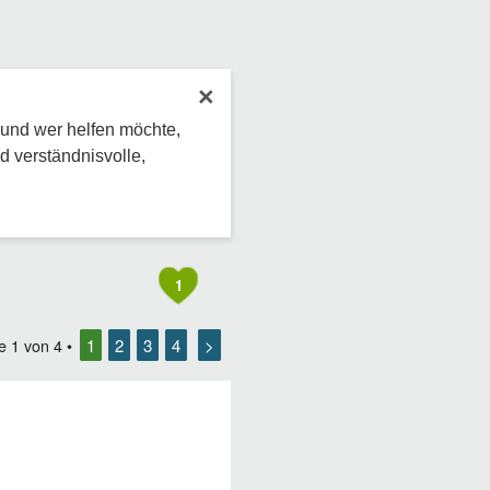
×
 und wer helfen möchte,
d verständnisvolle,
1
1
2
3
4
>
te
1
von
4
•