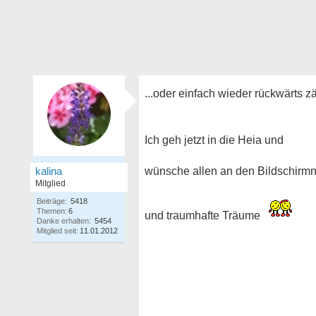
...oder einfach wieder rückwärts 
Ich geh jetzt in die Heia und
kalina
wünsche allen an den Bildschirmn
Mitglied
Beiträge:
5418
Themen:
6
und traumhafte Träume
Danke erhalten:
5454
Mitglied seit:
11.01.2012