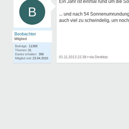
Ein Jahr ist einmal rund um die So
B
... und nach 54 Sonnenumrundungen
auch viel zu schwindelig, um noch
Beobachter
Mitglied
Beiträge:
11369
Themen:
31
Danke erhalten:
396
01.11.2013 22:38
•
Mitglied seit:
23.04.2010