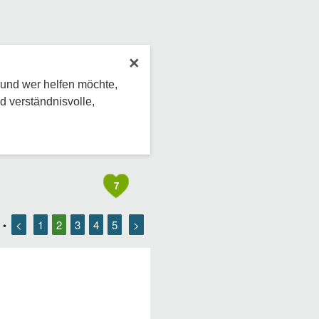
×
 und wer helfen möchte,
d verständnisvolle,
7
<
1
2
3
4
5
>
•