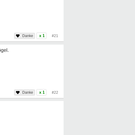
x 1
#21
gel.
x 1
#22