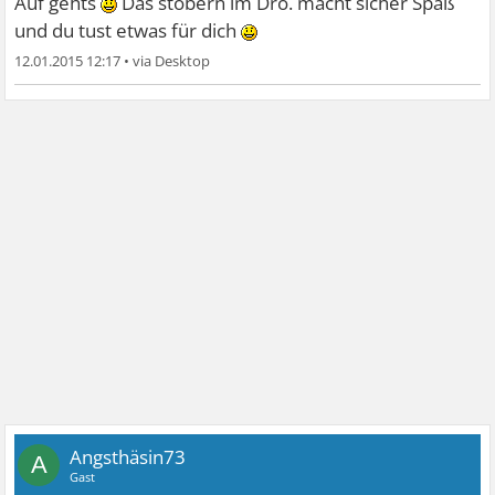
Auf gehts
Das stöbern im Dro. macht sicher Spaß
und du tust etwas für dich
12.01.2015 12:17
•
Angsthäsin73
A
Gast