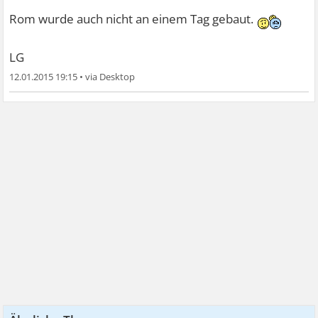
Termnin für ein Probetraining ausmachen. (meine Ängste
Rom wurde auch nicht an einem Tag gebaut.
sagen mir aber wieder, dass sicher wieder was
dazwischen kommt)(aber ich muss ja mal einfach
LG
anfangen!)
12.01.2015 19:15
•
Ich könnte gleich losfahren und in den Dro. gehen um mir
etwas zu kaufen, was mich optisch schonmal schicker
macht
Ich könnte...tz...ICH MAHCE DAS JETZT!
Auf gehts!
Danke für`s lesen, wollte einfach mal "laut" denken!
LG