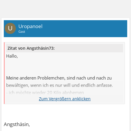
Uropanoel
U
Gast
Zitat von Angsthäsin73:
Hallo,
Meine anderen Problemchen, sind nach und nach zu
bewältigen, wenn ich es nur will und endlich anfasse.
- ich möchte wieder 20 Kilo abnhemen
- ich möchte wieder sportlich *beep* werden
- ich möchte wieder etwas aus mir machen
- ich möchte wieder selbstbewusst werden
Angsthäsin,
ICh könnte gleich zum Fitnessstudio fahren und einen