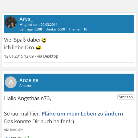
Arya_
Mitglied
seit:
20.03.2014
Beiträge:
6388
Danke:
6300
Themen:
10
Viel Spaß dabei
ich liebe Dro.
12.01.2015 12:09
•
A
Pläne um mein Leben zu ändern
x 3