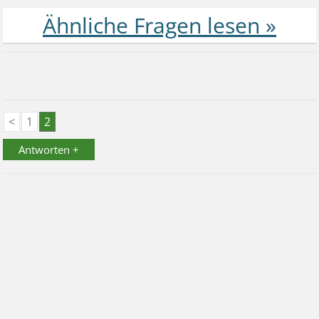
<
1
2
Antworten +