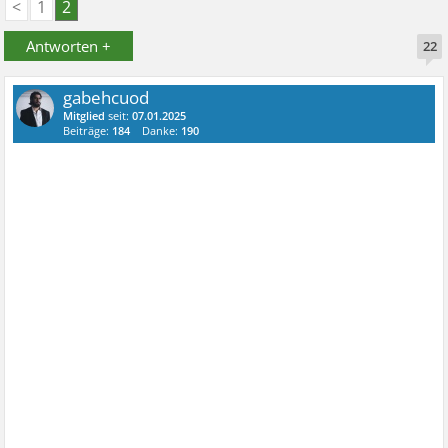
<
1
2
Antworten +
22
gabehcuod
Mitglied
seit:
07.01.2025
Beiträge:
184
Danke:
190