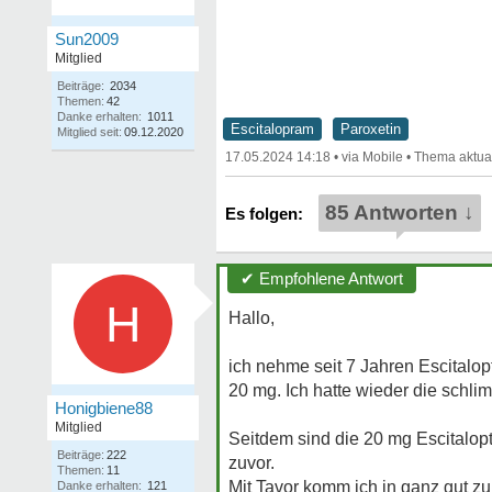
Sun2009
Mitglied
Beiträge:
2034
Themen:
42
Danke erhalten:
1011
Escitalopram
Paroxetin
Mitglied seit:
09.12.2020
17.05.2024 14:18
•
•
85 Antworten ↓
✔ Empfohlene Antwort
H
Hallo,
ich nehme seit 7 Jahren Escitalop
20 mg. Ich hatte wieder die schl
Honigbiene88
Mitglied
Seitdem sind die 20 mg Escitalopt
Beiträge:
222
zuvor.
Themen:
11
Mit Tavor komm ich in ganz gut zu
Danke erhalten:
121