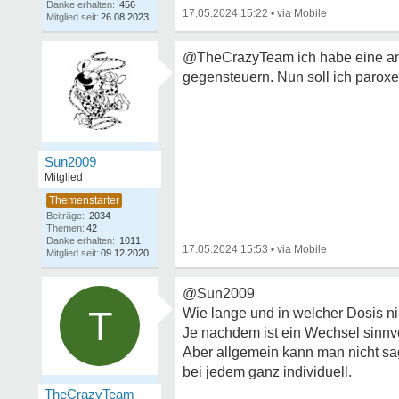
Danke erhalten:
456
17.05.2024 15:22
•
Mitglied seit:
26.08.2023
@TheCrazyTeam ich habe eine angs
gegensteuern. Nun soll ich paroxe
Sun2009
Mitglied
Beiträge:
2034
Themen:
42
Danke erhalten:
1011
17.05.2024 15:53
•
Mitglied seit:
09.12.2020
@Sun2009
T
Wie lange und in welcher Dosis n
Je nachdem ist ein Wechsel sinnvo
Aber allgemein kann man nicht sag
bei jedem ganz individuell.
TheCrazyTeam