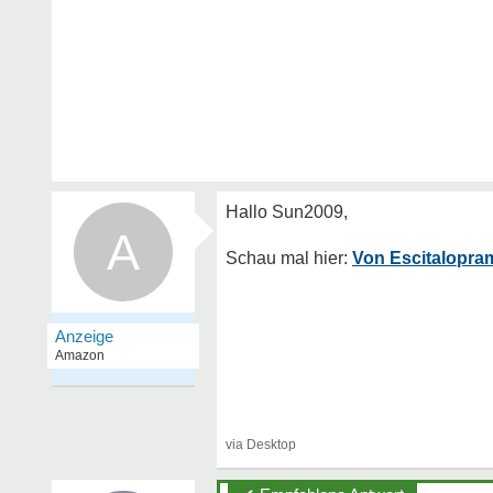
A
Von Escitalopram