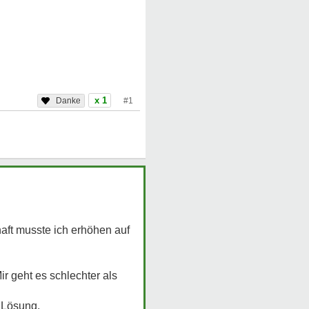
x 1
#1
aft musste ich erhöhen auf
r geht es schlechter als
e Lösung.