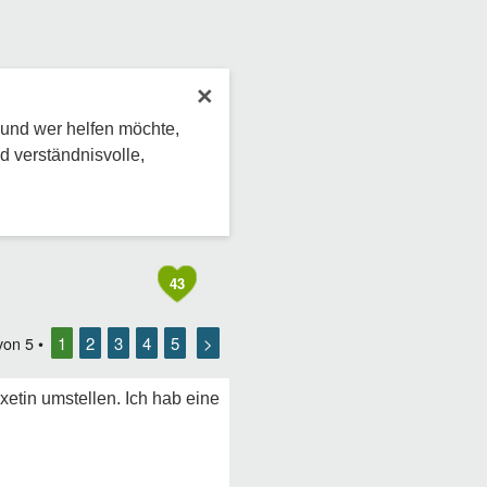
×
 und wer helfen möchte,
d verständnisvolle,
43
1
2
3
4
5
>
von
5
•
etin umstellen. Ich hab eine