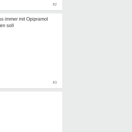
#2
ss immer mit Opipramol
en soll
#3