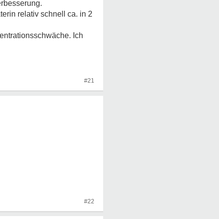
Verbesserung.
in relativ schnell ca. in 2
ntrationsschwäche. Ich
#21
#22