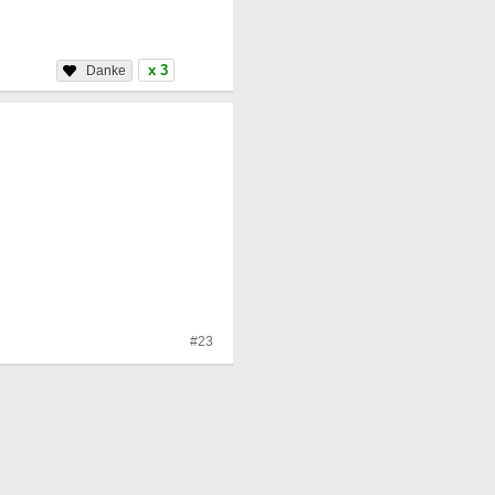
x 3
#23