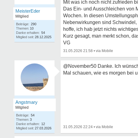
Mit was ich noch nicht zufrieden b
Das Ein- und Ausschleichen von Me
MeisterEder
Wochen. In diesen Umstellungsph
Mitglied
Nebenwirkungen sind Schwindel, 
Beiträge:
290
Themen:
10
hoffe, ich hab jetzt nichts wichtig
Danke erhalten:
54
Kurz gesagt, man merkt schon, das
Mitglied seit:
28.12.2025
VG
31.05.2026 21:58
•
@November50 Danke. Ich wünsche m
Mal schauen, wie es morgen bei u
Angstmary
Mitglied
Beiträge:
54
Themen:
3
Danke erhalten:
12
31.05.2026 22:24
•
Mitglied seit:
27.03.2026