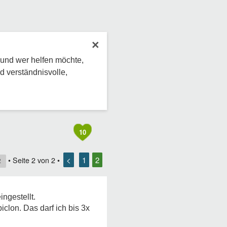
×
 und wer helfen möchte,
d verständnisvolle,
10
<
1
2
• Seite
2
von
2
•
2
ngestellt.
clon. Das darf ich bis 3x