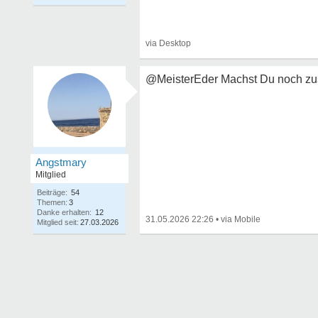
@MeisterEder Machst Du noch zus
Angstmary
Mitglied
Beiträge:
54
Themen:
3
Danke erhalten:
12
31.05.2026 22:26
•
Mitglied seit:
27.03.2026