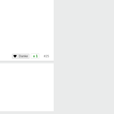
x 1
#25