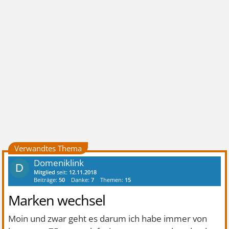
Verwandtes Thema
Domeniklink
D
Mitglied
seit:
12.11.2018
Beiträge:
50
Danke:
7
Themen:
15
Marken wechsel
Moin und zwar geht es darum ich habe immer von