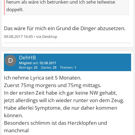
herum als wäre ich betrunken und ich sehe teilweise
doppelt.
Das wäre für mich ein Grund die Dinger abzusetzen.
09.08.2017 16:45
•
DehHB
D
Mitglied
seit:
02.08.2017
Beiträge:
25
Danke:
29
Themen:
1
Ich nehme Lyrica seit 5 Monaten.
Zuerst 75mg morgens und 75mg mittags.
In der ersten Zeit habe ich gar keine NW gehabt,
jetzt allerdings will ich wieder runter von dem Zeug.
Habe allerlei Symptome, die nur daher kommen
können.
Besonders schlimm ist das Herzklopfen und
manchmal