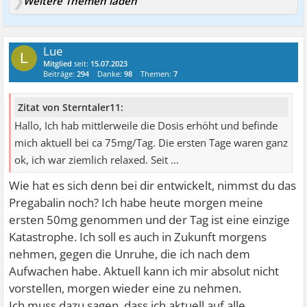
Weitere Themen laden
Lue
L
Mitglied
seit:
15.07.2023
Beiträge:
294
Danke:
98
Themen:
7
Zitat von Sterntaler11:
Hallo, Ich hab mittlerweile die Dosis erhöht und befinde
mich aktuell bei ca 75mg/Tag. Die ersten Tage waren ganz
ok, ich war ziemlich relaxed. Seit ...
Wie hat es sich denn bei dir entwickelt, nimmst du das
Pregabalin noch? Ich habe heute morgen meine
ersten 50mg genommen und der Tag ist eine einzige
Katastrophe. Ich soll es auch in Zukunft morgens
nehmen, gegen die Unruhe, die ich nach dem
Aufwachen habe. Aktuell kann ich mir absolut nicht
vorstellen, morgen wieder eine zu nehmen.
Ich muss dazu sagen, dass ich aktuell auf alle