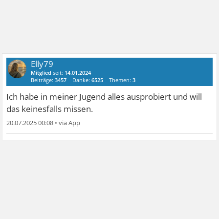
Elly79
Mitglied
seit:
14.01.2024
Beiträge:
3457
Danke:
6525
Themen:
3
Ich habe in meiner Jugend alles ausprobiert und will
das keinesfalls missen.
20.07.2025 00:08
•