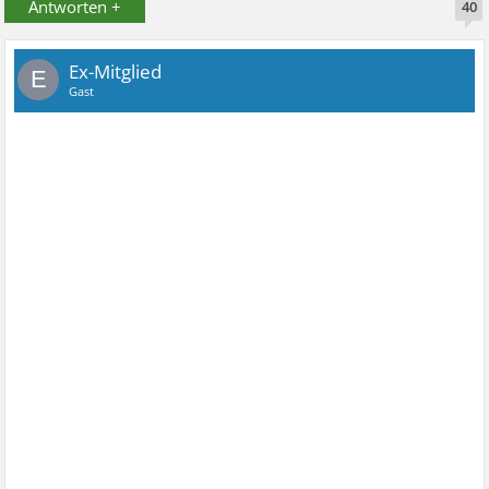
Antworten +
40
Ex-Mitglied
E
Gast