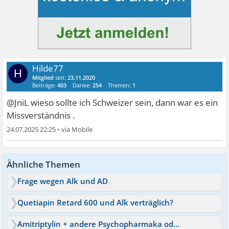
Hilde77
H
Mitglied
seit:
23.11.2020
Beiträge:
403
Danke:
254
Themen:
1
@JniL wieso sollte ich Schweizer sein, dann war es ein
Missverständnis .
24.07.2025 22:25
•
Ähnliche Themen
Frage wegen Alk und AD
Quetiapin Retard 600 und Alk verträglich?
Amitriptylin + andere Psychopharmaka oder lieber Alk?