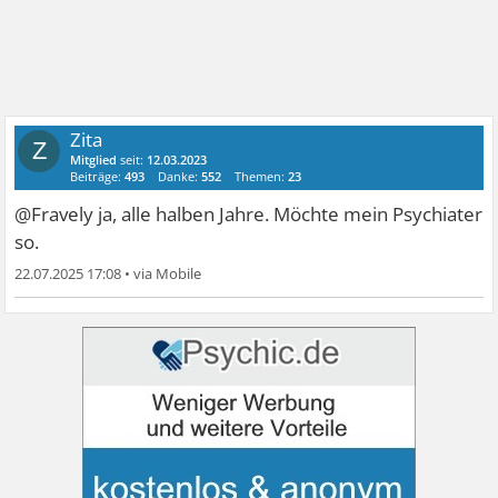
Zita
Z
Mitglied
seit:
12.03.2023
Beiträge:
493
Danke:
552
Themen:
23
@Fravely ja, alle halben Jahre. Möchte mein Psychiater
so.
22.07.2025 17:08
•