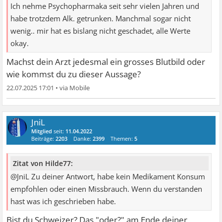
Ich nehme Psychopharmaka seit sehr vielen Jahren und
habe trotzdem Alk. getrunken. Manchmal sogar nicht
wenig.. mir hat es bislang nicht geschadet, alle Werte
okay.
Machst dein Arzt jedesmal ein grosses Blutbild oder
wie kommst du zu dieser Aussage?
22.07.2025 17:01
•
JniL
Mitglied
seit:
11.04.2022
Beiträge:
2203
Danke:
2399
Themen:
5
Zitat von Hilde77:
@JniL Zu deiner Antwort, habe kein Medikament Konsum
empfohlen oder einen Missbrauch. Wenn du verstanden
hast was ich geschrieben habe.
Bist du Schweizer? Das "oder?" am Ende deiner