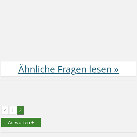
<
1
2
Antworten +