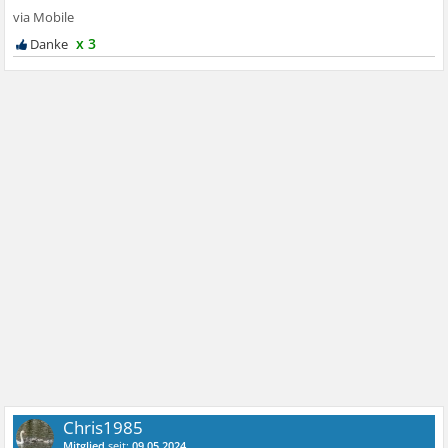
x 3
Chris1985
Mitglied
seit:
09.05.2024