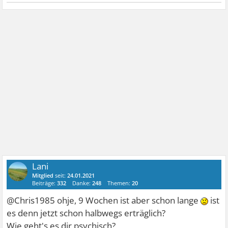
Lani
Mitglied
seit:
24.01.2021
Beiträge:
332
Danke:
248
Themen:
20
@Chris1985 ohje, 9 Wochen ist aber schon lange
ist
es denn jetzt schon halbwegs erträglich?
Wie geht's es dir psychisch?