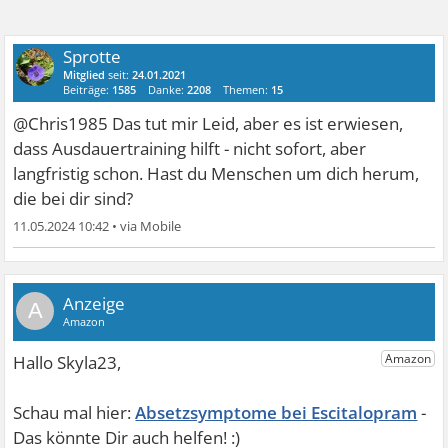
Sprotte
Mitglied
seit:
24.01.2021
Beiträge:
1585
Danke:
2208
Themen:
15
@Chris1985 Das tut mir Leid, aber es ist erwiesen,
dass Ausdauertraining hilft - nicht sofort, aber
langfristig schon. Hast du Menschen um dich herum,
die bei dir sind?
11.05.2024 10:42
•
A
Absetzsymptome bei Escitalopram