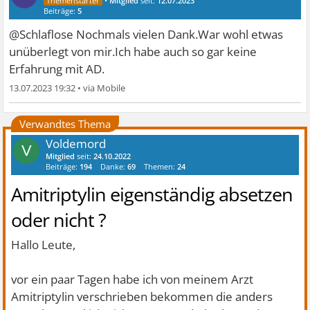
•
Mitglied
seit:
12.07.2023
Beiträge:
5
@Schlaflose Nochmals vielen Dank.War wohl etwas
unüberlegt von mir.Ich habe auch so gar keine
Erfahrung mit AD.
13.07.2023 19:32
•
Verwandtes Thema
Voldemord
V
Mitglied
seit:
24.10.2022
Beiträge:
194
Danke:
69
Themen:
24
Amitriptylin eigenständig absetzen
oder nicht ?
Hallo Leute,
vor ein paar Tagen habe ich von meinem Arzt
Amitriptylin verschrieben bekommen die anders