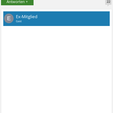
Antworten +
22
Ex-Mitglied
E
Gast