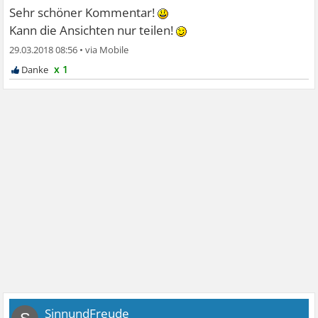
die nötige Kraft bekommen, dich zur Wehr zu setzen.
Sehr schöner Kommentar!
Kann die Ansichten nur teilen!
Kennst du die Literatur: Dr. Jekyll und Mr.Hyde - finde ich
29.03.2018 08:56
•
sehr gut beschrieben, wie "Psychopathen" handeln,
x 1
denken...
Sei bitte vorsichtig und achte auf dich! Langweilig wird
ihm nicht, vielleicht erst dann, wenn er ein neues Opfer
gefunden hat.
Das wünsche ich DIR, denn du darfst dich nie mehr
gewaltsam behandeln lassen!
Alles Liebe für dich
SinnundFreude