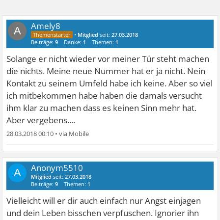
Amely8
A
•
Mitglied
seit:
27.03.2018
Beiträge:
9
Danke:
1
Themen:
1
Solange er nicht wieder vor meiner Tür steht machen
die nichts. Meine neue Nummer hat er ja nicht. Nein
Kontakt zu seinem Umfeld habe ich keine. Aber so viel
ich mitbekommen habe haben die damals versucht
ihm klar zu machen dass es keinen Sinn mehr hat.
Aber vergebens....
28.03.2018 00:10
•
Anonym5510
A
Mitglied
seit:
27.03.2018
Beiträge:
9
Themen:
1
Vielleicht will er dir auch einfach nur Angst einjagen
und dein Leben bisschen verpfuschen. Ignorier ihn