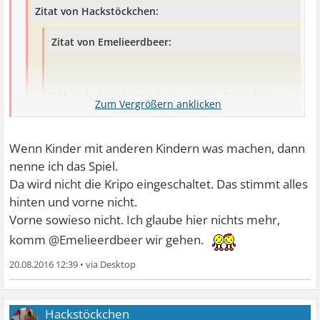
Zitat von Hackstöckchen:
Zitat von Emelieerdbeer:
@Abendschein komm lass gut sein. Seine Frauen
sind gegangen seine Kinder sind auch alle weg er
kann also niemandem mehr schaden und wir
Wenn Kinder mit anderen Kindern was machen, dann
sollten uns ein Beispiel daran nehmen und auch
nenne ich das Spiel.
gehen. Mit solchen Menschen kann man sich nicht
Da wird nicht die Kripo eingeschaltet. Das stimmt alles
einlassen.
träum weiter
hinten und vorne nicht.
meine kinder kommen auch zurueck wenn die kripo
Vorne sowieso nicht. Ich glaube hier nichts mehr,
fertig ist verlass dich drauf.
komm @Emelieerdbeer wir gehen.
20.08.2016 12:39
•
Hackstöckchen