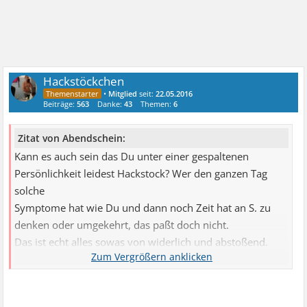
Hackstöckchen
•
Mitglied
seit:
22.05.2016
Beiträge:
563
Danke:
43
Themen:
6
Zitat von Abendschein:
Kann es auch sein das Du unter einer gespaltenen
Persönlichkeit leidest Hackstock? Wer den ganzen Tag
solche
Symptome hat wie Du und dann noch Zeit hat an S. zu
denken oder umgekehrt, das paßt doch nicht.
Das ist echt alles sowas von widerlich und abstoßend.
Die Bude ist Dreckig und ich möchte nicht wissen wie
Dein "Wedel" aussieht. Der wird vor Dreck stehen
bleiben,