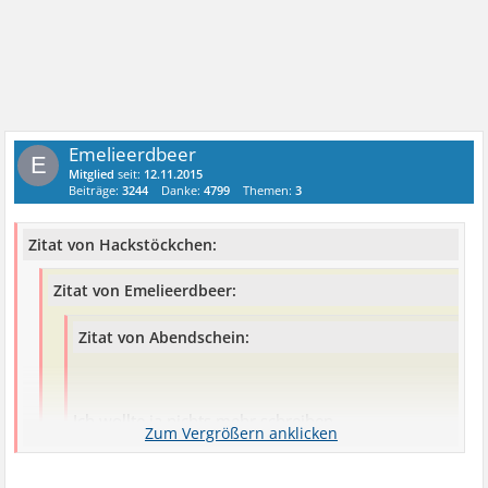
Emelieerdbeer
E
Mitglied
seit:
12.11.2015
Beiträge:
3244
Danke:
4799
Themen:
3
Zitat von Hackstöckchen:
Zitat von Emelieerdbeer:
Zitat von Abendschein:
Ich wollte ja nichts mehr schreiben.
Aber Du hast Doch ganz andere Probleme. Frau und