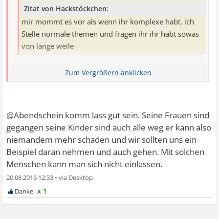
Zitat von Hackstöckchen:
mir mommt es vor als wenn ihr komplexe habt. ich
Stelle normale themen und fragen ihr ihr habt sowas
von lange weile
Ich wollte ja nichts mehr schreiben.
Aber Du hast Doch ganz andere Probleme. Frau und
@Abendschein komm lass gut sein. Seine Frauen sind
Kinder wolltest Du wieder haben und jetzt machste hier
gegangen seine Kinder sind auch alle weg er kann also
einen auf
niemandem mehr schaden und wir sollten uns ein
Sex............Gehts noch?
Beispiel daran nehmen und auch gehen. Mit solchen
Menschen kann man sich nicht einlassen.
20.08.2016 12:33
•
x 1