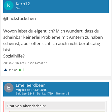
Kern12
K
Gast
@hackstöckchen
Wovon lebst du eigentlich? Mich wundert, dass du
scheinbar keinerlei Probleme mit Ämtern zu haben
scheinst, aber offensichtlich auch nicht berufstätig
bist.
Sozialhilfe?
20.08.2016 12:30
•
x 1
Emelieerdbeer
E
Mitglied
seit:
12.11.2015
Beiträge:
3244
Danke:
4799
Themen:
3
Zitat von Abendschein: