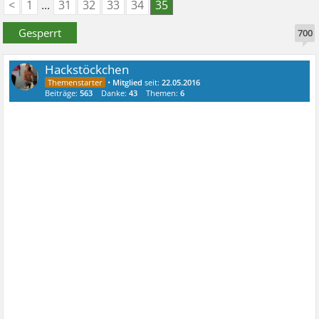
<
1
...
31
32
33
34
35
Gesperrt
700
Hackstöckchen
•
Mitglied
seit:
22.05.2016
Beiträge:
563
Danke:
43
Themen:
6