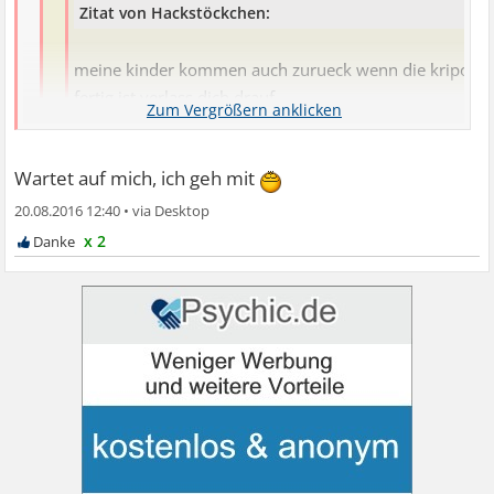
Zitat von Hackstöckchen:
meine kinder kommen auch zurueck wenn die kripo
fertig ist verlass dich drauf.
Wartet auf mich, ich geh mit
träum weiter
20.08.2016 12:40
•
Wenn Kinder mit anderen Kindern was machen, dann
x 2
nenne ich das Spiel.
Da wird nicht die Kripo eingeschaltet. Das stimmt alles
hinten und vorne nicht.
Vorne sowieso nicht. Ich glaube hier nichts mehr, komm
@Emelieerdbeer wir gehen.