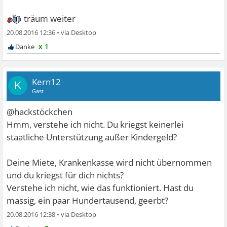
Kinder wolltest Du wieder haben und jetzt machste
träum weiter
hier einen auf
meine kinder kommen auch zurueck wenn die kripo fertig
Sex............Gehts noch?
20.08.2016 12:36
•
ist verlass dich drauf.
x 1
@Abendschein komm lass gut sein. Seine Frauen sind
gegangen seine Kinder sind auch alle weg er kann also
Kern12
K
niemandem mehr schaden und wir sollten uns ein
Gast
Beispiel daran nehmen und auch gehen. Mit solchen
@hackstöckchen
Menschen kann man sich nicht einlassen.
Hmm, verstehe ich nicht. Du kriegst keinerlei
staatliche Unterstützung außer Kindergeld?
Deine Miete, Krankenkasse wird nicht übernommen
und du kriegst für dich nichts?
Verstehe ich nicht, wie das funktioniert. Hast du
massig, ein paar Hundertausend, geerbt?
20.08.2016 12:38
•