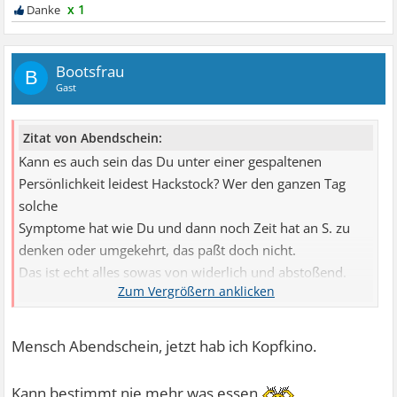
x 1
Bootsfrau
B
Gast
Zitat von Abendschein:
Kann es auch sein das Du unter einer gespaltenen
Persönlichkeit leidest Hackstock? Wer den ganzen Tag
solche
Symptome hat wie Du und dann noch Zeit hat an S. zu
denken oder umgekehrt, das paßt doch nicht.
Das ist echt alles sowas von widerlich und abstoßend.
Die Bude ist Dreckig und ich möchte nicht wissen wie
Dein "Wedel" aussieht. Der wird vor Dreck stehen
bleiben,
Mensch Abendschein, jetzt hab ich Kopfkino.
im wahrsten Sinne des Wortes
Das ist echt zum
Kotzen, nicht Deine Krankheit der Sexualität, aber wie Du
Kann bestimmt nie mehr was essen