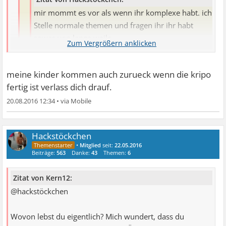
mir mommt es vor als wenn ihr komplexe habt. ich
Stelle normale themen und fragen ihr ihr habt
sowas von lange weile
meine kinder kommen auch zurueck wenn die kripo
Ich wollte ja nichts mehr schreiben.
fertig ist verlass dich drauf.
20.08.2016 12:34
•
Aber Du hast Doch ganz andere Probleme. Frau und
@Abendschein komm lass gut sein. Seine Frauen sind
Kinder wolltest Du wieder haben und jetzt machste
gegangen seine Kinder sind auch alle weg er kann also
hier einen auf
niemandem mehr schaden und wir sollten uns ein
Hackstöckchen
Sex............Gehts noch?
•
Mitglied
seit:
22.05.2016
Beispiel daran nehmen und auch gehen. Mit solchen
Beiträge:
563
Danke:
43
Themen:
6
Menschen kann man sich nicht einlassen.
Zitat von Kern12:
@hackstöckchen
Wovon lebst du eigentlich? Mich wundert, dass du