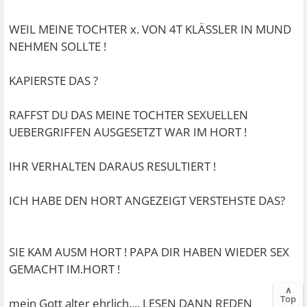
Wenn Kinder mit anderen Kindern was machen, dann
nenne ich das Spiel.
WEIL MEINE TOCHTER x. VON 4T KLÄSSLER IN MUND
Da wird nicht die Kripo eingeschaltet. Das stimmt alles
NEHMEN SOLLTE !
hinten und vorne nicht.
Vorne sowieso nicht. Ich glaube hier nichts mehr, komm
KAPIERSTE DAS ?
@Emelieerdbeer wir gehen.
RAFFST DU DAS MEINE TOCHTER SEXUELLEN
UEBERGRIFFEN AUSGESETZT WAR IM HORT !
IHR VERHALTEN DARAUS RESULTIERT !
ICH HABE DEN HORT ANGEZEIGT VERSTEHSTE DAS?
SIE KAM AUSM HORT ! PAPA DIR HABEN WIEDER SEX
GEMACHT IM.HORT !
∧
Top
mein Gott alter ehrlich.... LESEN DANN REDEN