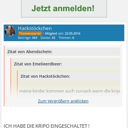
Hackstöckchen
•
Mitglied
seit:
22.05.2016
Beiträge:
563
Danke:
43
Themen:
6
Zitat von Abendschein:
Zitat von Emelieerdbeer:
Zitat von Hackstöckchen:
meine kinder kommen auch zurueck wenn die kripo
fertig ist verlass dich drauf.
träum weiter
ICH HABE DIE KRIPO EINGESCHALTET !