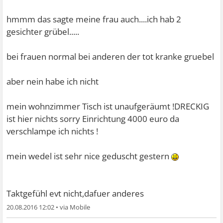
im wahrsten Sinne des Wortes
Das ist echt zum
Kotzen, nicht Deine Krankheit der Sexualität, aber wie Du
hmmm das sagte meine frau auch....ich hab 2
es Preis
gesichter grübel.....
gibst. Du hast kein bißchen Taktgefühl. Plästerst uns voll
damit, machst Dich drüber lustig. Ich glaube es artet
bei frauen normal bei anderen der tot kranke gruebel
langsam aus
und somit war das jetzt mein letztes mein allerletztes Post
aber nein habe ich nicht
an Dich. Du verstehst nix, aber auch gar nix.
Das ist so Widerlich alles.
Aber Du findest das
mein wohnzimmer Tisch ist unaufgeräumt !DRECKIG
wahrscheinlich alles noch toll.
ist hier nichts sorry Einrichtung 4000 euro da
verschlampe ich nichts !
mein wedel ist sehr nice geduscht gestern
Taktgefühl evt nicht,dafuer anderes
20.08.2016 12:02
•