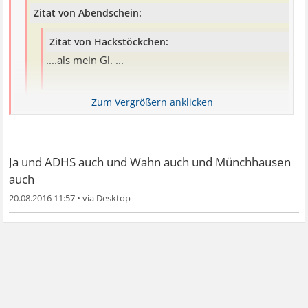
Zitat von Abendschein:
Zitat von Hackstöckchen:
....als mein Gl. ...
Ich glaube das verwandelt sich zu einem S.. Forum
Ja und ADHS auch und Wahn auch und Münchhausen
auch
Hypersexualität ist ein psychologisches thema siehe
20.08.2016 11:57
•
wikipedia