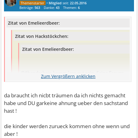
•
Mitglied
seit:
22.05.2016
Beiträge:
563
Danke:
43
Themen:
6
Zitat von Emelieerdbeer:
Zitat von Hackstöckchen:
Zitat von Emelieerdbeer:
@Abendschein komm lass gut sein. Seine Frauen
sind gegangen seine Kinder sind auch alle weg er
kann also niemandem mehr schaden und wir
da braucht ich nicbt träumen da ich nichts gemacht
sollten uns ein Beispiel daran nehmen und auch
habe und DU garkeine ahnung ueber den sachstand
gehen. Mit solchen Menschen kann man sich nicht
hast !
einlassen.
träum weiter
meine kinder kommen auch zurueck wenn die kripo
die kinder werden zurueck kommen ohne wenn und
fertig ist verlass dich drauf.
aber !