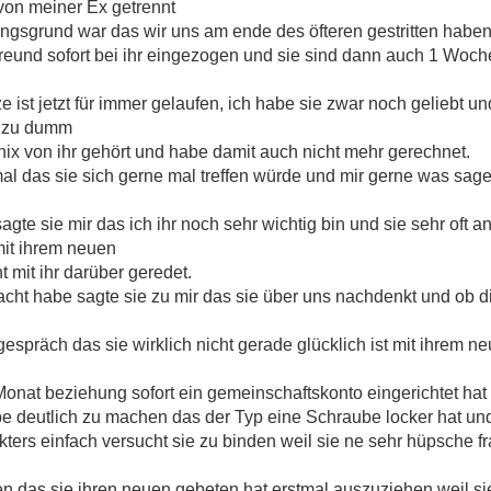
 von meiner Ex getrennt
ngsgrund war das wir uns am ende des öfteren gestritten hab
 Freund sofort bei ihr eingezogen und sie sind dann auch 1 Wo
 ist jetzt für immer gelaufen, ich habe sie zwar noch geliebt u
r zu dumm
ix von ihr gehört und habe damit auch nicht mehr gerechnet.
mal das sie sich gerne mal treffen würde und mir gerne was sag
agte sie mir das ich ihr noch sehr wichtig bin und sie sehr oft
 mit ihrem neuen
 mit ihr darüber geredet.
cht habe sagte sie zu mir das sie über uns nachdenkt und ob di
spräch das sie wirklich nicht gerade glücklich ist mit ihrem ne
onat beziehung sofort ein gemeinschaftskonto eingerichtet hat un
be deutlich zu machen das der Typ eine Schraube locker hat un
rs einfach versucht sie zu binden weil sie ne sehr hüpsche fra
en das sie ihren neuen gebeten hat erstmal auszuziehen weil 