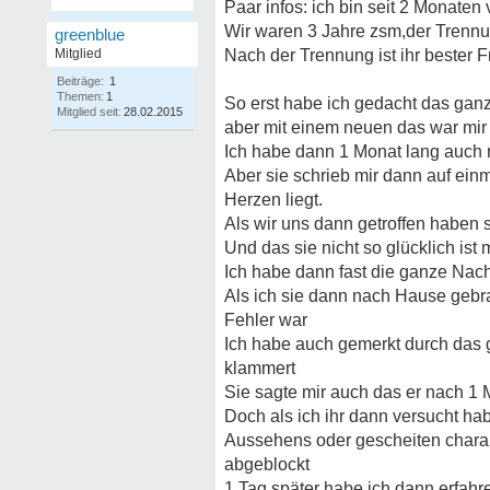
Paar infos: ich bin seit 2 Monaten
Wir waren 3 Jahre zsm,der Trennu
greenblue
Mitglied
Nach der Trennung ist ihr bester
Beiträge:
1
Themen:
1
So erst habe ich gedacht das ganze
Mitglied seit:
28.02.2015
aber mit einem neuen das war mi
Ich habe dann 1 Monat lang auch n
Aber sie schrieb mir dann auf ein
Herzen liegt.
Als wir uns dann getroffen haben s
Und das sie nicht so glücklich ist
Ich habe dann fast die ganze Nacht
Als ich sie dann nach Hause gebra
Fehler war
Ich habe auch gemerkt durch das ge
klammert
Sie sagte mir auch das er nach 1 M
Doch als ich ihr dann versucht ha
Aussehens oder gescheiten charakte
abgeblockt
1 Tag später habe ich dann erfahr