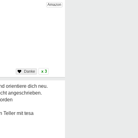
x 3
d orientiere dich neu.
icht angeschrieben.
worden
 Teller mit tesa