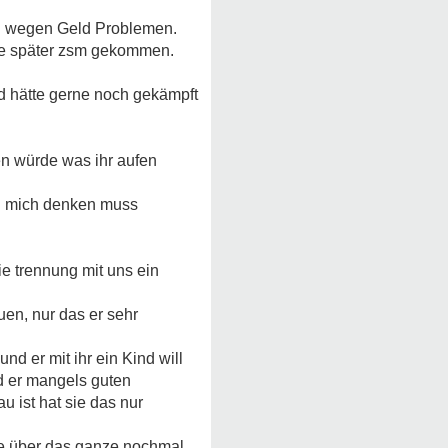
en wegen Geld Problemen.
che später zsm gekommen.
nd hätte gerne noch gekämpft
en würde was ihr aufen
 an mich denken muss
e trennung mit uns ein
uen, nur das er sehr
d er mit ihr ein Kind will
d er mangels guten
u ist hat sie das nur
sie über das ganze nochmal