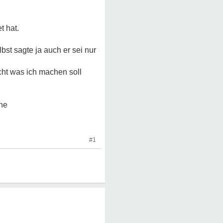
t hat.
lbst sagte ja auch er sei nur
cht was ich machen soll
che
#1