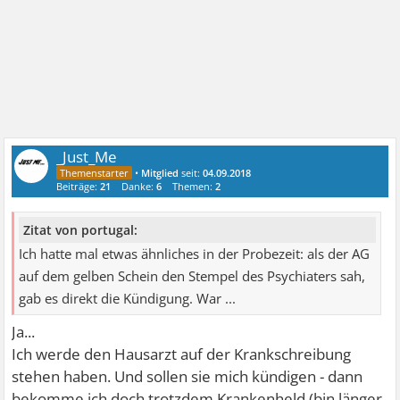
_Just_Me
•
Mitglied
seit:
04.09.2018
Beiträge:
21
Danke:
6
Themen:
2
Zitat von portugal:
Ich hatte mal etwas ähnliches in der Probezeit: als der AG
auf dem gelben Schein den Stempel des Psychiaters sah,
gab es direkt die Kündigung. War ...
Ja...
Ich werde den Hausarzt auf der Krankschreibung
stehen haben. Und sollen sie mich kündigen - dann
bekomme ich doch trotzdem Krankenheld (bin länger