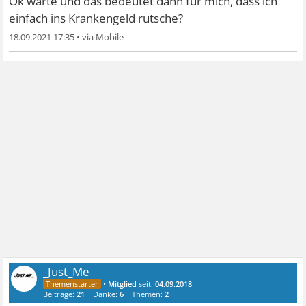
Ok warte und das bedeutet dann für mich, dass ich
einfach ins Krankengeld rutsche?
18.09.2021 17:35
•
_Just_Me
•
Mitglied
seit:
04.09.2018
Beiträge:
21
Danke:
6
Themen:
2