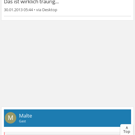
Das ist wirklich traurig...
30.01.2013 05:44
•
Malte
M
Gast
∧
Top