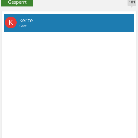
Gesperrt
181
kerze
K
Gast