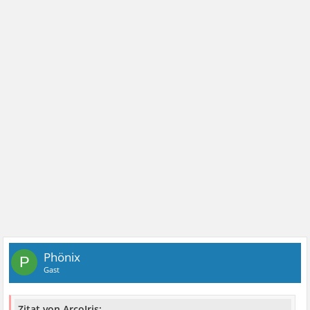
Phönix
P
Gast
Zitat von ArcoIris: