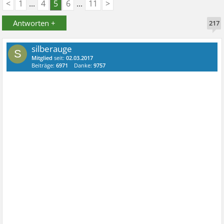
<
1
...
4
5
6
...
11
>
Antworten +
217
silberauge
S
Mitglied
seit:
02.03.2017
Beiträge:
6971
Danke:
9757