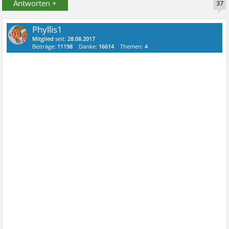
Antworten +
37
Phyllis1
Mitglied
seit:
28.08.2017
Beiträge:
11198
Danke:
16614
Themen:
4