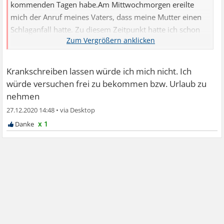
kommenden Tagen habe.Am Mittwochmorgen ereilte
mich der Anruf meines Vaters, dass meine Mutter einen
Schlaganfall hatte. Zu diesem Zeitpunkt hatte ich schon
extremen Stress auf der Arbeit, der mich schon länger
belastet.Ich bin sofort zur Arbeit und hab mir diesen Tag
freigenommen. In den vergangenen Tagen war ich von
Krankschreiben lassen würde ich mich nicht. Ich
morgens bis abends immer bei meinem Vater (81). Mein
würde versuchen frei zu bekommen bzw. Urlaub zu
Vater benötigt meine Unterstützung im Haushalt und ich
nehmen
bin sozusagen die Person, ...
27.12.2020 14:48
•
x 1