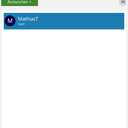
Antworten +
35
MathiasT
M
Gast