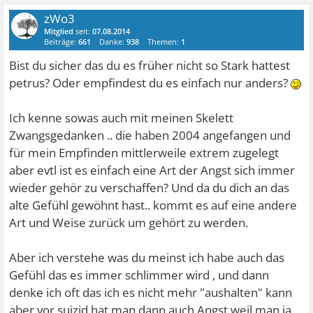
zWo3
Mitglied
seit:
07.08.2014
Beiträge:
661
Danke:
938
Themen:
1
Bist du sicher das du es früher nicht so Stark hattest
petrus? Oder empfindest du es einfach nur anders?
Ich kenne sowas auch mit meinen Skelett
Zwangsgedanken .. die haben 2004 angefangen und
für mein Empfinden mittlerweile extrem zugelegt
aber evtl ist es einfach eine Art der Angst sich immer
wieder gehör zu verschaffen? Und da du dich an das
alte Gefühl gewöhnt hast.. kommt es auf eine andere
Art und Weise zurück um gehört zu werden.
Aber ich verstehe was du meinst ich habe auch das
Gefühl das es immer schlimmer wird , und dann
denke ich oft das ich es nicht mehr "aushalten" kann
aber vor suizid hat man dann auch Angst weil man ja