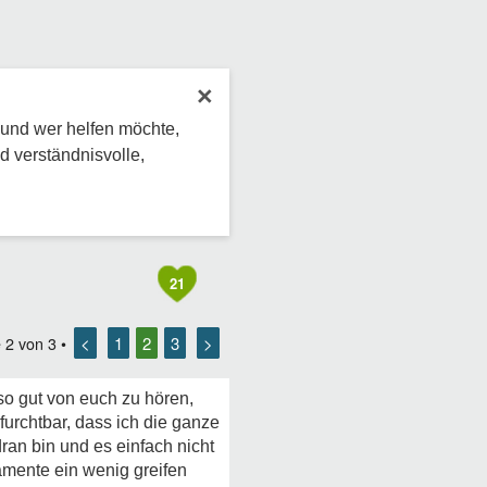
×
 und wer helfen möchte,
d verständnisvolle,
21
<
1
2
3
>
e
2
von
3
•
so gut von euch zu hören,
urchtbar, dass ich die ganze
ran bin und es einfach nicht
amente ein wenig greifen