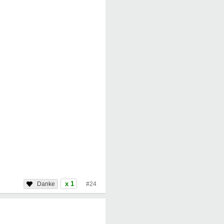
x 1
#24