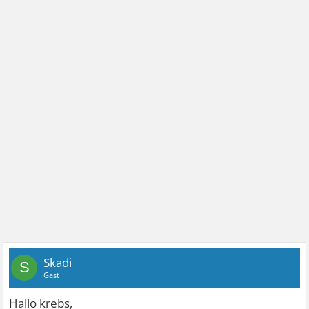
Skadi
S
Gast
Hallo krebs,