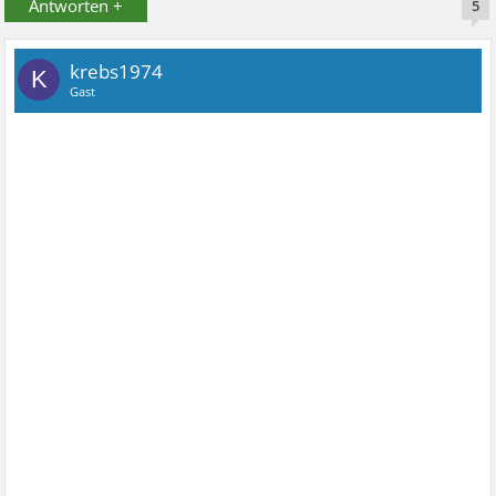
Antworten +
5
krebs1974
K
Gast