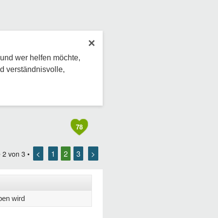
×
 und wer helfen möchte,
d verständnisvolle,
78
<
1
2
3
>
e
2
von
3
•
ben wird