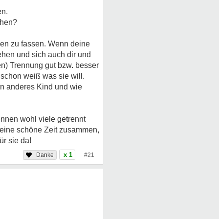
en.
chen?
nken zu fassen. Wenn deine
ehen und sich auch dir und
en) Trennung gut bzw. besser
u schon weiß was sie will.
in anderes Kind und wie
nen wohl viele getrennt
ch eine schöne Zeit zusammen,
ür sie da!
x 1
#21