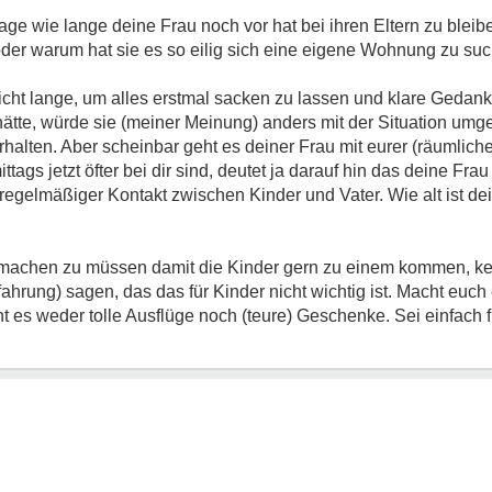
age wie lange deine Frau noch vor hat bei ihren Eltern zu bleib
oder warum hat sie es so eilig sich eine eigene Wohnung zu su
nicht lange, um alles erstmal sacken zu lassen und klare Geda
hätte, würde sie (meiner Meinung) anders mit der Situation umg
alten. Aber scheinbar geht es deiner Frau mit eurer (räumlich
ttags jetzt öfter bei dir sind, deutet ja darauf hin das deine Fra
egelmäßiger Kontakt zwischen Kinder und Vater. Wie alt ist de
machen zu müssen damit die Kinder gern zu einem kommen, ken
rfahrung) sagen, das das für Kinder nicht wichtig ist. Macht eu
ht es weder tolle Ausflüge noch (teure) Geschenke. Sei einfach f