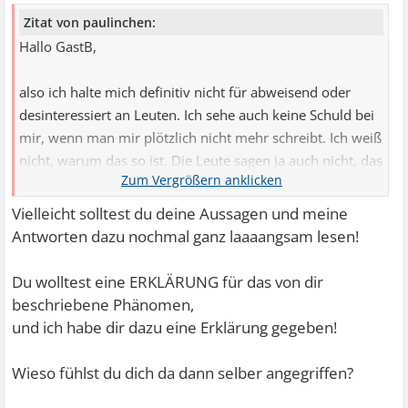
Zitat von paulinchen:
Hallo GastB,
also ich halte mich definitiv nicht für abweisend oder
desinteressiert an Leuten. Ich sehe auch keine Schuld bei
mir, wenn man mir plötzlich nicht mehr schreibt. Ich weiß
nicht, warum das so ist. Die Leute sagen ja auch nicht, das
und das passt mir nicht, das bringt nichts mit dem
schreiben. Nee, sie schreiben einfach gar nicht mehr ohne
Vielleicht solltest du deine Aussagen und meine
jeden Kommentar. Und dasd finde ich so richtig ätzend.
Antworten dazu nochmal ganz laaaangsam lesen!
Du wolltest eine ERKLÄRUNG für das von dir
beschriebene Phänomen,
und ich habe dir dazu eine Erklärung gegeben!
Wieso fühlst du dich da dann selber angegriffen?