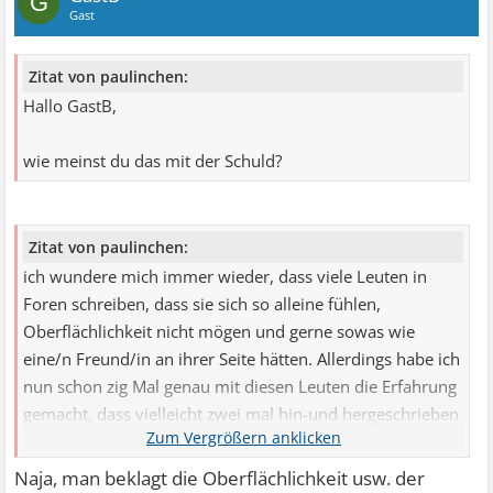
G
Gast
Zitat von paulinchen:
Hallo GastB,
wie meinst du das mit der Schuld?
Zitat von paulinchen:
ich wundere mich immer wieder, dass viele Leuten in
Foren schreiben, dass sie sich so alleine fühlen,
Oberflächlichkeit nicht mögen und gerne sowas wie
eine/n Freund/in an ihrer Seite hätten. Allerdings habe ich
nun schon zig Mal genau mit diesen Leuten die Erfahrung
gemacht, dass vielleicht zwei mal hin-und hergeschrieben
wird, und dann kommt plötzlich genau von diesen Leuten
nichts mehr. Kann mir das bitte mal jemand erklären?
Naja, man beklagt die Oberflächlichkeit usw. der