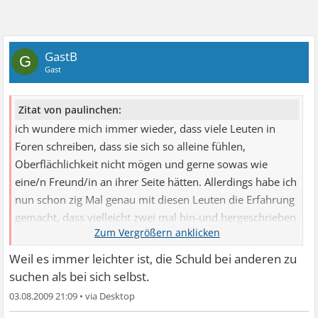
GastB
G
Gast
Zitat von paulinchen:
ich wundere mich immer wieder, dass viele Leuten in
Foren schreiben, dass sie sich so alleine fühlen,
Oberflächlichkeit nicht mögen und gerne sowas wie
eine/n Freund/in an ihrer Seite hätten. Allerdings habe ich
nun schon zig Mal genau mit diesen Leuten die Erfahrung
gemacht, dass vielleicht zwei mal hin-und hergeschrieben
wird, und dann kommt plötzlich genau von diesen Leuten
nichts mehr. Kann mir das bitte mal jemand erklären?
Weil es immer leichter ist, die Schuld bei anderen zu
suchen als bei sich selbst.
03.08.2009 21:09
•