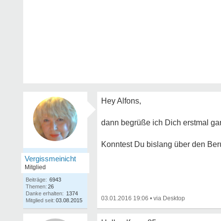
Hey Alfons,
dann begrüße ich Dich erstmal ga
Konntest Du bislang über den Ber
Vergissmeinicht
Mitglied
Beiträge:
6943
Themen:
26
Danke erhalten:
1374
03.01.2016 19:06
•
Mitglied seit:
03.08.2015