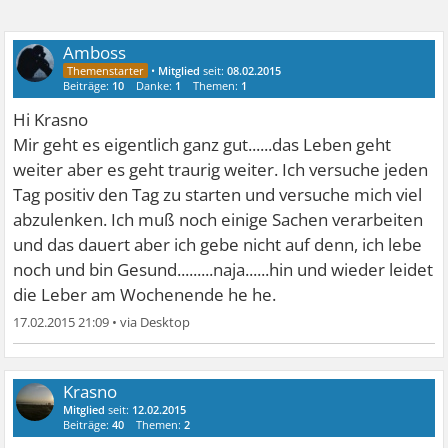
Amboss
•
Mitglied
seit:
08.02.2015
Beiträge:
10
Danke:
1
Themen:
1
Hi Krasno
Mir geht es eigentlich ganz gut......das Leben geht
weiter aber es geht traurig weiter. Ich versuche jeden
Tag positiv den Tag zu starten und versuche mich viel
abzulenken. Ich muß noch einige Sachen verarbeiten
und das dauert aber ich gebe nicht auf denn, ich lebe
noch und bin Gesund.........naja......hin und wieder leidet
die Leber am Wochenende he he.
17.02.2015 21:09
•
Krasno
Mitglied
seit:
12.02.2015
Beiträge:
40
Themen:
2