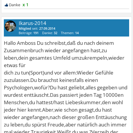
x 1
Ikarus-2014
Mitglied
seit:
27.09.2014
Beiträge:
191
Danke:
32
Themen:
14
Hallo Amboss Du schreibst,daß du nach deinem
Zusammenbruch wieder angefangen hast,zu
leben,dein gesamtes Umfeld umzukrempeln,wieder
etwas für
dich zu tun(Sport)und vor allem:Wieder Gefühle
zuzulassen.Du brauchst keinesfalls einen
Psychologen,wofür?Du hast geliebt,alles gegeben und
wurdest enttäuscht.Das passiert jeden Tag 10000en
Menschen,du hattest/hast Liebeskummer,den wohl
jeder hier kennt.Aber,wie schon gesagt,du hast
wieder angefangen,nach dieser großen Enttäuschung
zu leben,du spürst Freude,aber natürlich auch immer
mal wieder Traurigkeit.Weißt du was ?Verzeih der