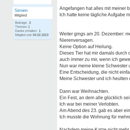
Angefangen hat alles mit meiner be
Simien
Ich hatte keine tägliche Aufgabe 
Mitglied
Beiträge:
3
Themen:
1
Danke erhalten:
1
Weiter gings am 20. Dezember: me
Mitglied seit:
04.02.2023
Nierenversagen.
Keine Option auf Heilung.
Dieses Tier hat mir damals durch
auch immer zu mir, wenn ich gewe
Nun war meine kleine Schwester u
Eine Entscheidung, die nicht einfac
Meine Schwester und ich heulten 
Dann war Weihnachten.
Ein Fest, an dem alle glücklich 
Ich war bei meiner Verlobten.
Am Abend des 23. gab es aber eine
Ich musste die Wohnung für mehre
Nachdem meine Katze nicht mehr d