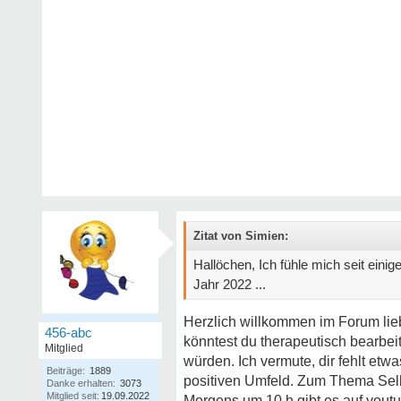
Zitat von Simien:
Hallöchen, Ich fühle mich seit einig
Jahr 2022 ...
Herzlich willkommen im Forum liebe
456-abc
könntest du therapeutisch bearbeite
Mitglied
würden. Ich vermute, dir fehlt etw
Beiträge:
1889
positiven Umfeld. Zum Thema Selbs
Danke erhalten:
3073
Mitglied seit:
19.09.2022
Morgens um 10 h gibt es auf yout