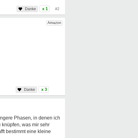
x 1
#2
x 3
ängere Phasen, in denen ich
u knüpfen, was mir sehr
ft bestimmt eine kleine