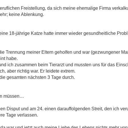
ruflichen Freistellung, da sich meine ehemalige Firma verkalkul
mehr; keine Ablenkung.
ine 18-jährige Katze hatte immer wieder gesundheitliche Prob
 die Trennung meiner Eltern geholfen und war (gezwungener Ma
int habe.
nd ich zusammen beim Tierarzt und mussten uns für das Einsch
h, aber richtig war. Er leidete extrem.
die gesamten nächsten 3 Tage durch.
sein müssen…
n Disput und am 24. einen darauffolgenden Streit, den ich ver
re Tage verlassen.
a war und jetzt auch meine Liebe des Lebens nichts mehr von 