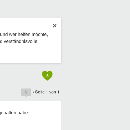
×
 und wer helfen möchte,
d verständnisvolle,
3
• Seite
1
von
1
5
 gehalten habe.
…