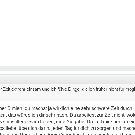
er Zeit extrem einsam und ich fühle Dinge, die ich früher nicht für mö
r Simien, du machst ja wirklich eine sehr schwere Zeit durch. 
n, das würde ich dir sehr raten. Du arbeitest zur Zeit nicht, wo
as sinnstiftendes im Leben, eine Aufgabe. Da fällt mir spontan e
tliebe, übe dich darin, jeden Tag für dich zu sorgen und mache
ube einen Podcast von Armin Sengbusch, den empfehle ich dir!