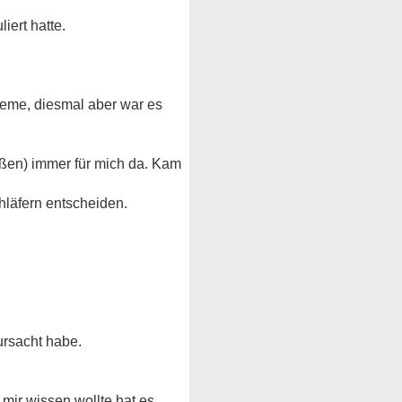
iert hatte.
leme, diesmal aber war es
ßen) immer für mich da. Kam
läfern entscheiden.
ursacht habe.
mir wissen wollte hat es