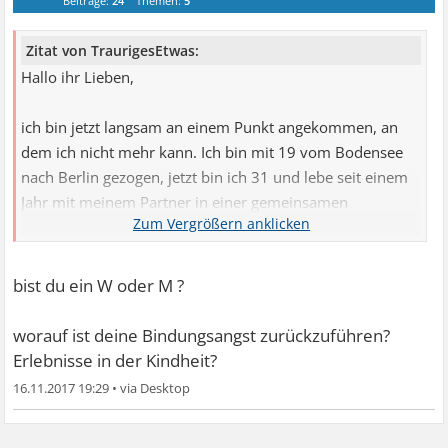
Beiträge:
24
Themen:
5
Zitat von TraurigesEtwas:
Hallo ihr Lieben,
ich bin jetzt langsam an einem Punkt angekommen, an
dem ich nicht mehr kann. Ich bin mit 19 vom Bodensee
nach Berlin gezogen, jetzt bin ich 31 und lebe seit einem
Jahr mit meinem Partner in einer gemeinsamen
Wohnung. Ein Wunder aufgrund meiner Bindungsangst,
aber es hatte auch seinen Preis. Es geht mir so schlecht
seither bzw. kurz vorher. Und ich habe keine Freunde,
bist du ein W oder M ?
hatte ich noch nie aufgrund meiner stillen Art, meine
Familie ist natürlich noch am Bodensee.
worauf ist deine Bindungsangst zurückzuführen?
Mein Freund ist der Beste, aber ich kann mich nicht
Erlebnisse in der Kindheit?
immer auf ihn abstützen.
16.11.2017 19:29
•
Ich bin ganz frisch Beamtin geworden vor wenigen