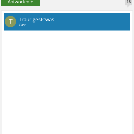
Antworten +
18
TraurigesEtwas
T
Gast