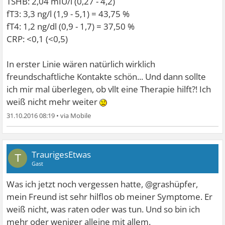
TSHB: 2,04 mIU/l (0,27 - 4,2)
fT3: 3,3 ng/l (1,9 - 5,1) = 43,75 %
fT4: 1,2 ng/dl (0,9 - 1,7) = 37,50 %
CRP: <0,1 (<0,5)
In erster Linie wären natürlich wirklich
freundschaftliche Kontakte schön... Und dann sollte
ich mir mal überlegen, ob vllt eine Therapie hilft?! Ich
weiß nicht mehr weiter
31.10.2016 08:19
•
TraurigesEtwas
T
Gast
Was ich jetzt noch vergessen hatte, @grashüpfer,
mein Freund ist sehr hilflos ob meiner Symptome. Er
weiß nicht, was raten oder was tun. Und so bin ich
mehr oder weniger alleine mit allem.