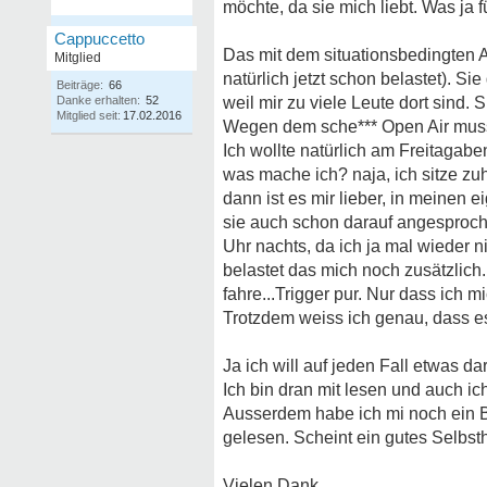
möchte, da sie mich liebt. Was ja fü
Cappuccetto
Das mit dem situationsbedingten A
Mitglied
natürlich jetzt schon belastet). S
Beiträge:
66
Danke erhalten:
52
weil mir zu viele Leute dort sind.
Mitglied seit:
17.02.2016
Wegen dem sche*** Open Air muss 
Ich wollte natürlich am Freitagabe
was mache ich? naja, ich sitze zu
dann ist es mir lieber, in meinen 
sie auch schon darauf angesprochen
Uhr nachts, da ich ja mal wieder n
belastet das mich noch zusätzlich
fahre...Trigger pur. Nur dass ich m
Trotzdem weiss ich genau, dass es
Ja ich will auf jeden Fall etwas 
Ich bin dran mit lesen und auch ic
Ausserdem habe ich mi noch ein B
gelesen. Scheint ein gutes Selbsth
Vielen Dank