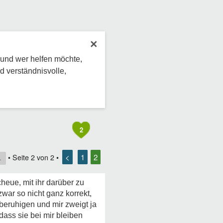
×
 und wer helfen möchte,
d verständnisvolle,
2
<
1
2
• Seite
2
von
2
•
1
cheue, mit ihr darüber zu
zwar so nicht ganz korrekt,
e beruhigen und mir zweigt ja
dass sie bei mir bleiben