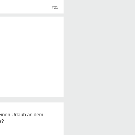
#21
 einen Urlaub an dem
e?