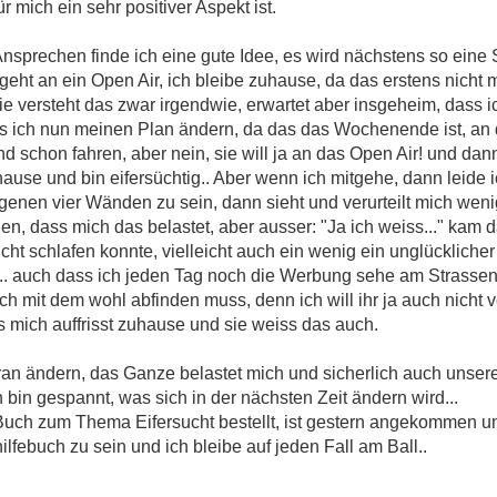
r mich ein sehr positiver Aspekt ist.
nsprechen finde ich eine gute Idee, es wird nächstens so eine 
ie geht an ein Open Air, ich bleibe zuhause, da das erstens nicht
 Sie versteht das zwar irgendwie, erwartet aber insgeheim, dass
ich nun meinen Plan ändern, da das das Wochenende ist, an de
nd schon fahren, aber nein, sie will ja an das Open Air! und da
hause und bin eifersüchtig.. Aber wenn ich mitgehe, dann leide
eigenen vier Wänden zu sein, dann sieht und verurteilt mich we
, dass mich das belastet, aber ausser: "Ja ich weiss..." kam da
icht schlafen konnte, vielleicht auch ein wenig ein unglücklicher
... auch dass ich jeden Tag noch die Werbung sehe am Strassen
ich mit dem wohl abfinden muss, denn ich will ihr ja auch nicht 
 mich auffrisst zuhause und sie weiss das auch.
daran ändern, das Ganze belastet mich und sicherlich auch unser
h bin gespannt, was sich in der nächsten Zeit ändern wird...
uch zum Thema Eifersucht bestellt, ist gestern angekommen u
ilfebuch zu sein und ich bleibe auf jeden Fall am Ball..