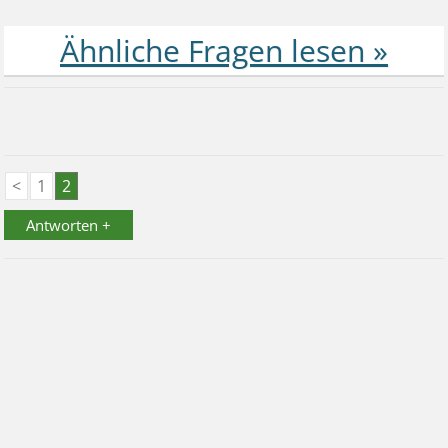
<
1
2
Antworten +