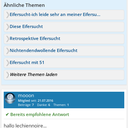
Ähnliche Themen
Eifersucht-ich leide sehr an meiner Eifersucht!
Diese Eifersucht
Retrospektive Eifersucht
Nichtendendwollende Eifersucht
Eifersucht mit 51
Weitere Themen laden
mooon
Mitglied
seit:
21.07.2016
Beiträge:
7
Danke:
6
Themen:
1
✔ Bereits empfohlene Antwort
hallo lechiennoire...