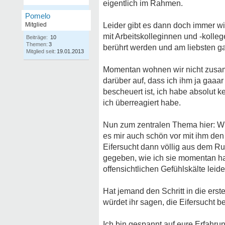
eigentlich im Rahmen.
Pomelo
Mitglied
Leider gibt es dann doch immer w
mit Arbeitskolleginnen und -koll
Beiträge:
10
Themen:
3
berührt werden und am liebsten ga
Mitglied seit:
19.01.2013
Momentan wohnen wir nicht zusam
darüber auf, dass ich ihm ja gaaar
bescheuert ist, ich habe absolut 
ich überreagiert habe.
Nun zum zentralen Thema hier: Wi
es mir auch schön vor mit ihm den
Eifersucht dann völlig aus dem Ru
gegeben, wie ich sie momentan hab
offensichtlichen Gefühlskälte leid
Hat jemand den Schritt in die er
würdet ihr sagen, die Eifersucht 
Ich bin gespannt auf eure Erfahru