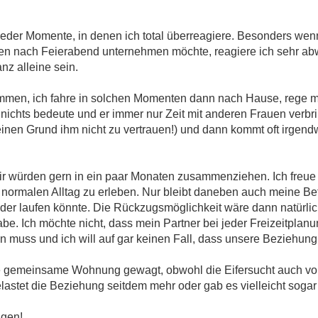
ieder Momente, in denen ich total überreagiere. Besonders we
egen nach Feierabend unternehmen möchte, reagiere ich sehr ab
nz alleine sein.
men, ich fahre in solchen Momenten dann nach Hause, rege m
 nichts bedeute und er immer nur Zeit mit anderen Frauen verbrin
keinen Grund ihm nicht zu vertrauen!) und dann kommt oft irgen
r würden gern in ein paar Monaten zusammenziehen. Ich freue m
 normalen Alltag zu erleben. Nur bleibt daneben auch meine Be
der laufen könnte. Die Rückzugsmöglichkeit wäre dann natürlic
e. Ich möchte nicht, dass mein Partner bei jeder Freizeitplan
en muss und ich will auf gar keinen Fall, dass unsere Beziehung
ste gemeinsame Wohnung gewagt, obwohl die Eifersucht auch v
belastet die Beziehung seitdem mehr oder gab es vielleicht sog
ngen!