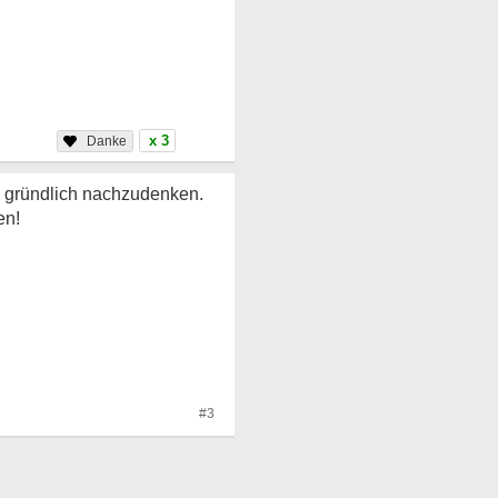
x 3
e gründlich nachzudenken.
en!
#3