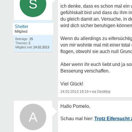
S
ich denke, dass es schon mal ein w
gefühlskalt bist und dass du ihm in
du gleich damit an. Versuche, in de
wird dich sicher beruhigen können
Shelter
Mitglied
Wenn du allerdings zu eifersüch
Beiträge:
25
Themen:
2
von mir wohnte mal mit einer tota
Mitglied seit:
24.02.2013
flogen, obwohl sie auch null Grund
Aber wenn ihr euch liebt und ja son
Besserung verschaffen.
Viel Glück!
24.02.2013 18:16
•
A
Trotz Eifersuch