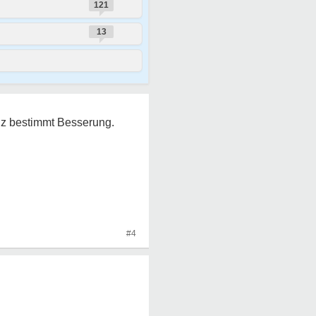
121
13
anz bestimmt Besserung.
#4